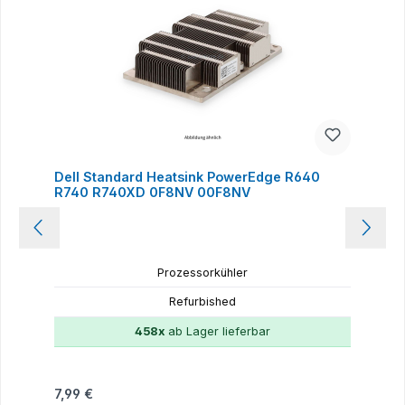
Dell Standard Heatsink PowerEdge R640
R740 R740XD 0F8NV 00F8NV
Prozessorkühler
Refurbished
458x
ab Lager lieferbar
Regulärer Preis:
7,99 €