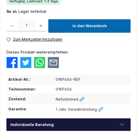
Verfügbar, Lieferzeit: 1-3 Tage
5x
ab Lager lieferbar
Produkt Anzahl: Gib den gewünschten Wert ein oder benutze die Schaltflächen um die Anza
In den Warenkorb
Zum Merkzettel hinzufügen
Dieses Produkt weiterempfehlen:
Artikel-Nr.:
01KP656-REF
Teilenummer:
01KP656
Zustand:
Refurbished
Garantie:
1 Jahr Gewährleistung
Individuelle Beratung