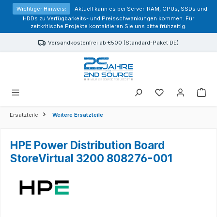
alt springen
Wichtiger Hinweis:
Aktuell kann es bei Server-RAM, CPUs, SSDs und
HDDs zu Verfügbarkeits- und Preisschwankungen kommen. Für
zeitkritische Projekte kontaktieren Sie uns bitte frühzeitig.
Versandkostenfrei ab €500 (Standard-Paket DE)
Sie haben 0 Prod
Ersatzteile
Weitere Ersatzteile
HPE Power Distribution Board
StoreVirtual 3200 808276-001