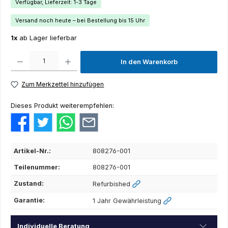
Verfügbar, Lieferzeit: 1-3 Tage
Versand noch heute – bei Bestellung bis 15 Uhr
1x
ab Lager lieferbar
Produkt Anzahl: Gib den gewünschten Wert ein oder benutze die Schaltflächen um die Anza
In den Warenkorb
Zum Merkzettel hinzufügen
Dieses Produkt weiterempfehlen:
Artikel-Nr.:
808276-001
Teilenummer:
808276-001
Zustand:
Refurbished
Garantie:
1 Jahr Gewährleistung
Individuelle Beratung