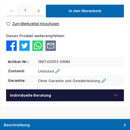
Produkt Anzahl: Gib den gewünschten Wert ein oder benutze die Schaltflächen um die Anza
In den Warenkorb
Zum Merkzettel hinzufügen
Dieses Produkt weiterempfehlen:
Artikel-Nr.:
1887xDDR3-DIMM
Zustand:
Untested
Garantie:
Ohne Garantie und Gewährleistung
Individuelle Beratung
Beschreibung