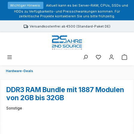
alt springen
Wichtiger Hinweis:
Aktuell kann es bei Server-RAM, CPUs, SSDs und
HDDs zu Verfügbarkeits- und Preisschwankungen kommen. Für
zeitkritische Projekte kontaktieren Sie uns bitte frühzeitig.
Versandkostenfrei ab €500 (Standard-Paket DE)
Sie haben 0 Prod
Hardware-Deals
DDR3 RAM Bundle mit 1887 Modulen
von 2GB bis 32GB
Sonstige