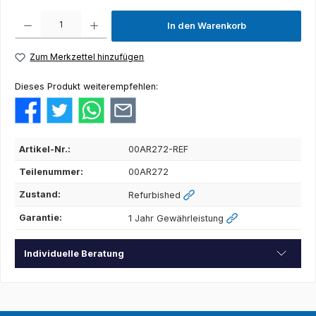
Produkt Anzahl: Gib den gewünschten Wert ein oder benutze die Schaltflächen um die Anza
In den Warenkorb
Zum Merkzettel hinzufügen
Dieses Produkt weiterempfehlen:
Artikel-Nr.:
00AR272-REF
Teilenummer:
00AR272
Zustand:
Refurbished
Garantie:
1 Jahr Gewährleistung
Individuelle Beratung