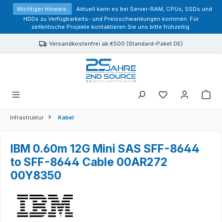
alt springen
Wichtiger Hinweis:
Aktuell kann es bei Server-RAM, CPUs, SSDs und
HDDs zu Verfügbarkeits- und Preisschwankungen kommen. Für
zeitkritische Projekte kontaktieren Sie uns bitte frühzeitig.
Versandkostenfrei ab €500 (Standard-Paket DE)
Sie haben 0 Prod
Infrastruktur
Kabel
IBM 0.60m 12G Mini SAS SFF-8644
to SFF-8644 Cable 00AR272
00Y8350