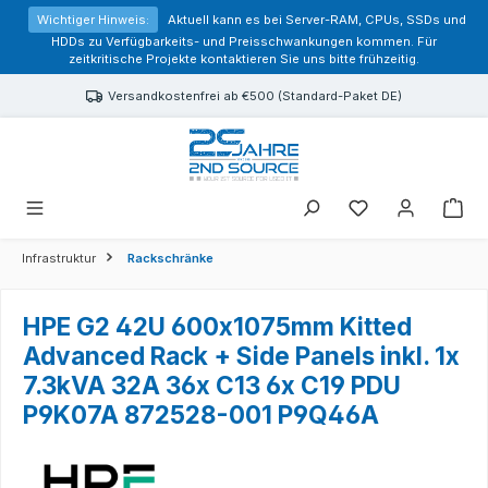
alt springen
Wichtiger Hinweis:
Aktuell kann es bei Server-RAM, CPUs, SSDs und
HDDs zu Verfügbarkeits- und Preisschwankungen kommen. Für
zeitkritische Projekte kontaktieren Sie uns bitte frühzeitig.
Versandkostenfrei ab €500 (Standard-Paket DE)
Sie haben 0 Prod
Infrastruktur
Rackschränke
HPE G2 42U 600x1075mm Kitted
Advanced Rack + Side Panels inkl. 1x
7.3kVA 32A 36x C13 6x C19 PDU
P9K07A 872528-001 P9Q46A