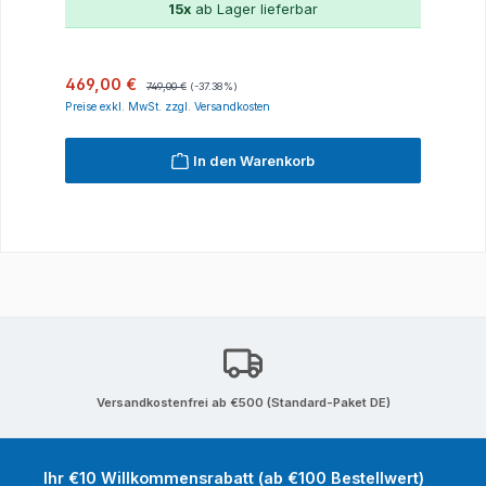
15x
ab Lager lieferbar
Verkaufspreis:
Regulärer Preis:
469,00 €
749,00 €
(-37.38%)
Preise exkl. MwSt. zzgl. Versandkosten
In den Warenkorb
Versandkostenfrei ab €500 (Standard-Paket DE)
Ihr €10 Willkommensrabatt (ab €100 Bestellwert)