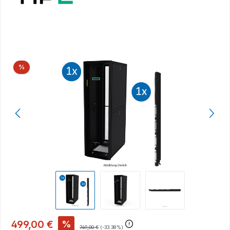
Bildergalerie überspringen
Rabatt
%
499,00 €
%
749,00 €
(-33.38%)