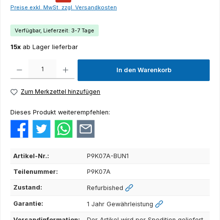
Preise exkl. MwSt. zzgl. Versandkosten
Verfügbar, Lieferzeit: 3-7 Tage
15x
ab Lager lieferbar
Produkt Anzahl: Gib den gewünschten Wert ein oder benutze die Schaltflächen um die Anza
In den Warenkorb
Zum Merkzettel hinzufügen
Dieses Produkt weiterempfehlen:
Artikel-Nr.:
P9K07A-BUN1
Teilenummer:
P9K07A
Zustand:
Refurbished
Garantie:
1 Jahr Gewährleistung
Versandinformation:
Der Artikel wird per Spedition geliefert.