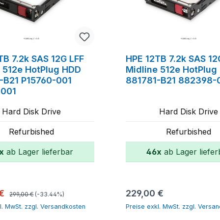
TB 7.2k SAS 12G LFF
HPE 12TB 7.2k SAS 12
e 512e HotPlug HDD
Midline 512e HotPlug
-B21 P15760-001
881781-B21 882398-
-001
Hard Disk Drive
Hard Disk Drive
Refurbished
Refurbished
x
ab Lager lieferbar
46x
ab Lager liefer
In den Warenkorb
In den Warenk
Regulärer Preis:
spreis:
Regulärer Preis:
 €
229,00 €
299,00 €
(-33.44%)
l. MwSt. zzgl. Versandkosten
Preise exkl. MwSt. zzgl. Versa