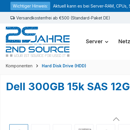
Wichtiger Hinweis:
Aktuell kann es bei Server-RAM, CPUs, 
springen
Zur Hauptnavigation springen
Versandkostenfrei ab €500 (Standard-Paket DE)
Server
Net
Komponenten
Hard Disk Drive (HDD)
Dell 300GB 15k SAS 12
Bildergalerie überspringen