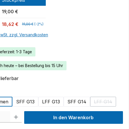
19,00 €
18,62 €
19,00 €
(-2%)
MwSt. zzgl. Versandkosten
eferzeit: 1-3 Tage
 heute – bei Bestellung bis 15 Uhr
lieferbar
swählen
men
SFF G13
LFF G13
SFF G14
LFF G14
(Diese Option 
 Gib den gewünschten Wert ein oder benutze die Schaltflächen um die Anzah
In den Warenkorb