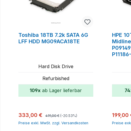
Toshiba 18TB 7.2k SATA 6G
HPE 10
LFF HDD MG09ACA18TE
Midlin
P09149
P11186
Hard Disk Drive
Refurbished
109x
ab Lager lieferbar
74
In den Warenkorb
Regulärer Preis:
Verkaufspreis:
Verkauf
333,00 €
199,00
419,00 €
(-20.53%)
Preise exkl. MwSt. zzgl. Versandkosten
Preise exk