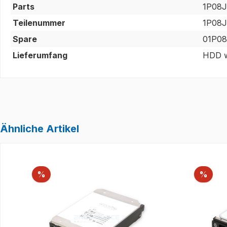
Parts
1P08J
Teilenummer
1P08J
Spare
01P0
Lieferumfang
HDD w
Ähnliche Artikel
Produktgalerie überspringen
Rabatt
Raba
%
%