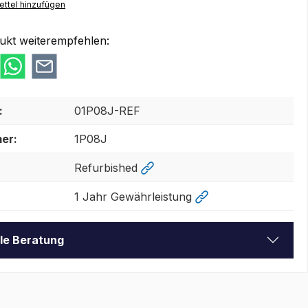
ttel hinzufügen
ukt weiterempfehlen:
:
01P08J-REF
er:
1P08J
Refurbished
1 Jahr Gewährleistung
lle Beratung