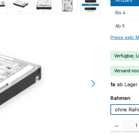
Bis
4
Ab
5
Preise exkl. 
Verfügbar, Li
Versand noch
1x
ab Lager 
au
Rahmen
ohne Rah
Produkt Anzahl: