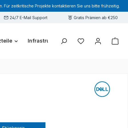
 zeitkritische Projekte kontaktieren Sie uns bitte frühzeitig.
24/7 E-Mail Support
Gratis Prämien ab €250
teile
Infrastruktur
Hardware-Deals
Sie haben 0 Produkte 
Stückpreis