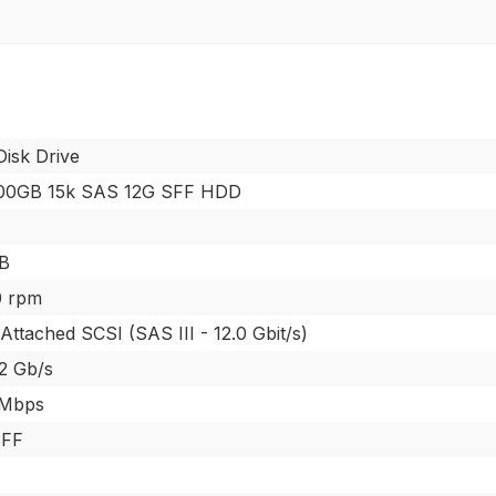
isk Drive
300GB 15k SAS 12G SFF HDD
B
0 rpm
 Attached SCSI (SAS III - 12.0 Gbit/s)
2 Gb/s
 Mbps
SFF