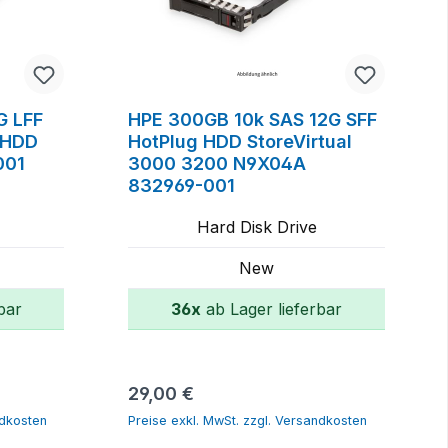
G LFF
HPE 300GB 10k SAS 12G SFF
 HDD
HotPlug HDD StoreVirtual
001
3000 3200 N9X04A
832969-001
Hard Disk Drive
New
bar
36x
ab Lager lieferbar
orb
In den Warenkorb
Regulärer Preis:
29,00 €
ndkosten
Preise exkl. MwSt. zzgl. Versandkosten