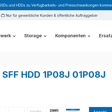
SSDs und HDDs zu Verfügbarkeits- und Preisschwankungen kommen. Für
Nur für gewerbliche Kunden & öffentliche Auftraggeber
zwerk
Storage
Komponenten
Ersatz
G SFF HDD 1P08J 01P08J
Anzahl