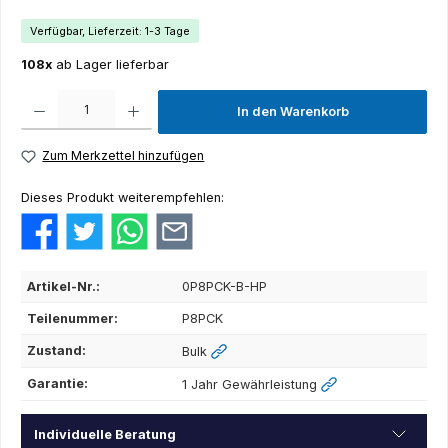
Verfügbar, Lieferzeit: 1-3 Tage
108x
ab Lager lieferbar
Produkt Anzahl: Gib den gewünschten Wert ein oder benutze die Schaltflächen um die Anza
In den Warenkorb
Zum Merkzettel hinzufügen
Dieses Produkt weiterempfehlen:
Artikel-Nr.:
0P8PCK-B-HP
Teilenummer:
P8PCK
Zustand:
Bulk
Garantie:
1 Jahr Gewährleistung
Individuelle Beratung