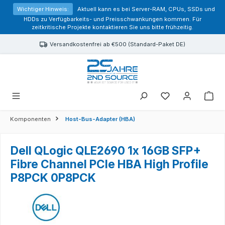
alt springen
Wichtiger Hinweis:
Aktuell kann es bei Server-RAM, CPUs, SSDs und
HDDs zu Verfügbarkeits- und Preisschwankungen kommen. Für
zeitkritische Projekte kontaktieren Sie uns bitte frühzeitig.
Versandkostenfrei ab €500 (Standard-Paket DE)
Sie haben 0 Prod
Komponenten
Host-Bus-Adapter (HBA)
Dell QLogic QLE2690 1x 16GB SFP+
Fibre Channel PCIe HBA High Profile
P8PCK 0P8PCK