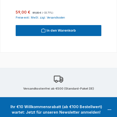
Verkaufspreis:
Regulärer Preis:
59,00 €
89,00 €
(-33.71%)
Preise exkl. MwSt. zzgl. Versandkosten
In den Warenkorb
Versandkostenfrei ab €500 (Standard-Paket DE)
Ihr €10 Willkommensrabatt (ab €100 Bestellwert)
wartet: Jetzt für unseren Newsletter anmelden!