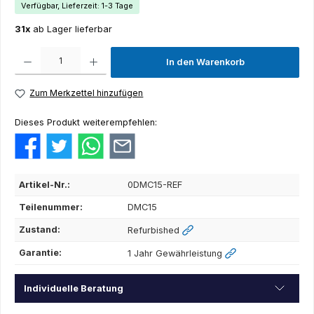
Verfügbar, Lieferzeit: 1-3 Tage
31x
ab Lager lieferbar
Produkt Anzahl: Gib den gewünschten Wert ein oder benutze die Schaltflächen um die Anza
In den Warenkorb
Zum Merkzettel hinzufügen
Dieses Produkt weiterempfehlen:
Artikel-Nr.:
0DMC15-REF
Teilenummer:
DMC15
Zustand:
Refurbished
Garantie:
1 Jahr Gewährleistung
Individuelle Beratung