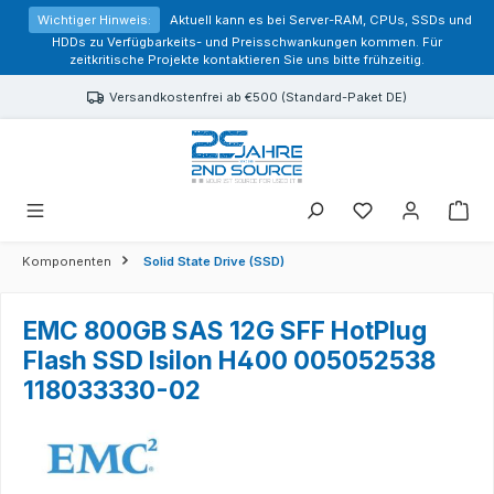
alt springen
Wichtiger Hinweis:
Aktuell kann es bei Server-RAM, CPUs, SSDs und
HDDs zu Verfügbarkeits- und Preisschwankungen kommen. Für
zeitkritische Projekte kontaktieren Sie uns bitte frühzeitig.
Versandkostenfrei ab €500 (Standard-Paket DE)
Sie haben 0 Prod
Komponenten
Solid State Drive (SSD)
EMC 800GB SAS 12G SFF HotPlug
Flash SSD Isilon H400 005052538
118033330-02