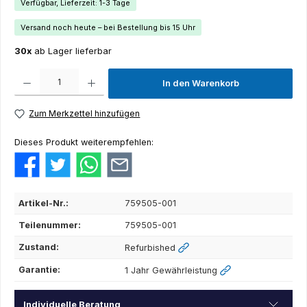
Verfügbar, Lieferzeit: 1-3 Tage
Versand noch heute – bei Bestellung bis 15 Uhr
30x
ab Lager lieferbar
Produkt Anzahl: Gib den gewünschten Wert ein oder benutze die Schaltflächen um die Anza
In den Warenkorb
Zum Merkzettel hinzufügen
Dieses Produkt weiterempfehlen:
Artikel-Nr.:
759505-001
Teilenummer:
759505-001
Zustand:
Refurbished
Garantie:
1 Jahr Gewährleistung
Individuelle Beratung