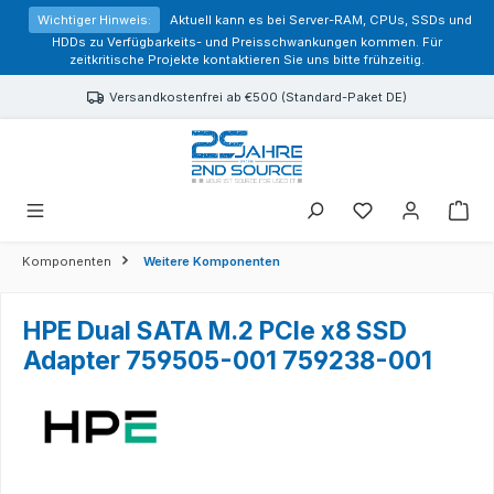
alt springen
Wichtiger Hinweis:
Aktuell kann es bei Server-RAM, CPUs, SSDs und
HDDs zu Verfügbarkeits- und Preisschwankungen kommen. Für
zeitkritische Projekte kontaktieren Sie uns bitte frühzeitig.
Versandkostenfrei ab €500 (Standard-Paket DE)
Sie haben 0 Prod
Komponenten
Weitere Komponenten
HPE Dual SATA M.2 PCIe x8 SSD
Adapter 759505-001 759238-001