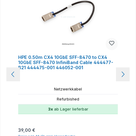
HPE 0.50m CX4 10GbE SFF-8470 to CX4
10GbE SFF-8470 InfiniBand Cable 444477-
B21 444475-001 446052-001
Netzwerkkabel
Refurbished
3x
ab Lager lieferbar
Regulärer Preis:
39,00 €