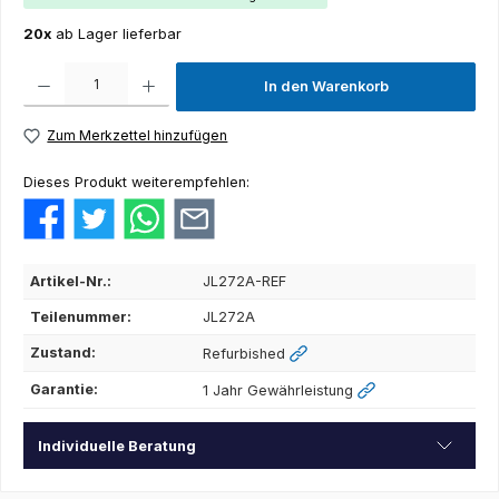
20x
ab Lager lieferbar
Produkt Anzahl: Gib den gewünschten Wert ein oder benutze die Schaltflächen um die Anza
In den Warenkorb
Zum Merkzettel hinzufügen
Dieses Produkt weiterempfehlen:
Artikel-Nr.:
JL272A-REF
Teilenummer:
JL272A
Zustand:
Refurbished
Garantie:
1 Jahr Gewährleistung
Individuelle Beratung