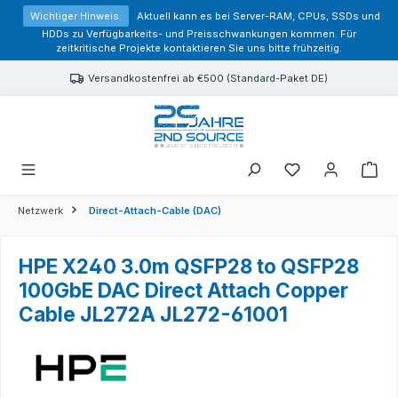
alt springen
Wichtiger Hinweis:
Aktuell kann es bei Server-RAM, CPUs, SSDs und
HDDs zu Verfügbarkeits- und Preisschwankungen kommen. Für
zeitkritische Projekte kontaktieren Sie uns bitte frühzeitig.
Versandkostenfrei ab €500 (Standard-Paket DE)
Sie haben 0 Prod
Netzwerk
Direct-Attach-Cable (DAC)
HPE X240 3.0m QSFP28 to QSFP28
100GbE DAC Direct Attach Copper
Cable JL272A JL272-61001