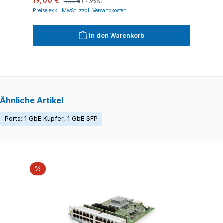
19,00 €
19,99 €
(-4.95%)
Preise exkl. MwSt. zzgl. Versandkosten
P
In den Warenkorb
Ähnliche Artikel
Ports: 1 GbE Kupfer, 1 GbE SFP
Produktgalerie überspringen
Rabatt
%