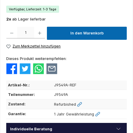
Verfügbar, Lieferzeit: 1-3 Tage
2x
ab Lager lieferbar
Produkt Anzahl: Gib den gewünschten Wert ein oder benutze die Schaltflächen um die Anza
In den Warenkorb
Zum Merkzettel hinzufügen
Dieses Produkt weiterempfehlen:
Artikel-Nr.:
J9549A-REF
Teilenummer:
J9549A
Zustand:
Refurbished
Garantie:
1 Jahr Gewährleistung
Individuelle Beratung