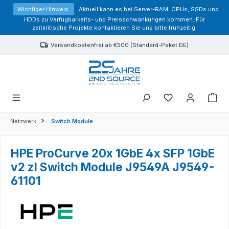
alt springen
Wichtiger Hinweis:
Aktuell kann es bei Server-RAM, CPUs, SSDs und
HDDs zu Verfügbarkeits- und Preisschwankungen kommen. Für
zeitkritische Projekte kontaktieren Sie uns bitte frühzeitig.
Versandkostenfrei ab €500 (Standard-Paket DE)
Sie haben 0 Prod
Netzwerk
Switch Module
HPE ProCurve 20x 1GbE 4x SFP 1GbE
v2 zl Switch Module J9549A J9549-
61101