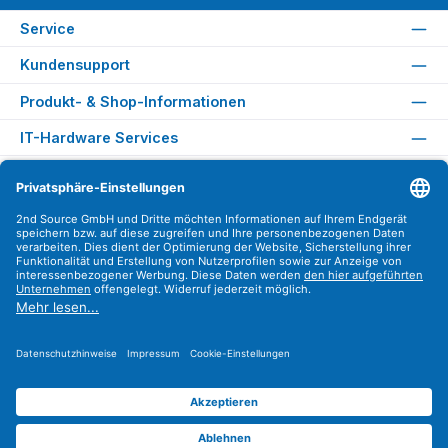
Service
Kundensupport
Produkt- & Shop-Informationen
IT-Hardware Services
Rechtliches
Versandarten
Zahlungsarten
Sicher Einkaufen
Find us on
Instagram
YouTube
WhatsApp
LinkedIn
Xing
Alle Preise exkl. gesetzl. Mehrwertsteuer zzgl.
Versandkosten
.
© 2026 2nd Source GmbH - Alle Rechte vorbehalten. Theme by