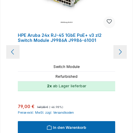
HPE Aruba 24x RJ-45 1GbE PoE+ v3 zl2
Switch Module J9986A J9986-61001
Switch Module
Refurbished
2x
ab Lager lieferbar
Verkaufspreis:
Regulärer Preis:
79,00 €
149,00 €
(-46.98%)
Preise exkl. MwSt. zzgl. Versandkosten
In den Warenkorb