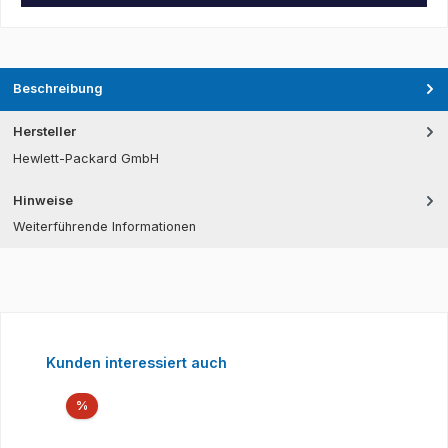
Beschreibung
Hersteller
Hewlett-Packard GmbH
Hinweise
Weiterführende Informationen
Produktgalerie überspringen
Kunden interessiert auch
Rabatt
%