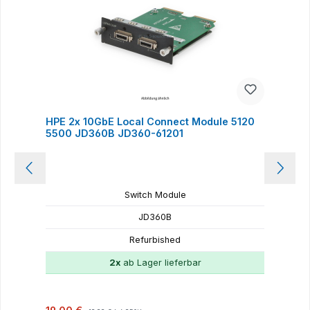
HPE 2x 10GbE Local Connect Module 5120
H
5500 JD360B JD360-61201
Switch Module
JD360B
Refurbished
2x
ab Lager lieferbar
Verkaufspreis:
Regulärer Preis:
V