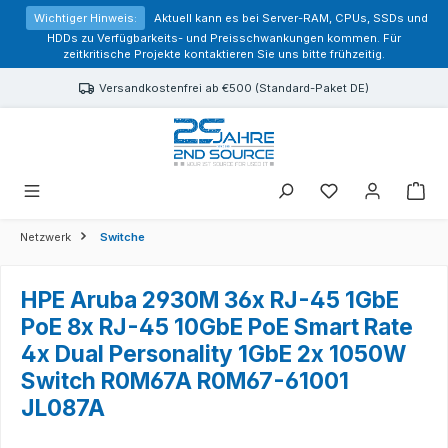
alt springen
Wichtiger Hinweis:
Aktuell kann es bei Server-RAM, CPUs, SSDs und
HDDs zu Verfügbarkeits- und Preisschwankungen kommen. Für
zeitkritische Projekte kontaktieren Sie uns bitte frühzeitig.
Versandkostenfrei ab €500 (Standard-Paket DE)
Sie haben 0 Prod
Netzwerk
Switche
HPE Aruba 2930M 36x RJ-45 1GbE
PoE 8x RJ-45 10GbE PoE Smart Rate
4x Dual Personality 1GbE 2x 1050W
Switch R0M67A R0M67-61001
JL087A