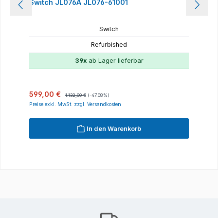
Switch JL076A JL076-61001
Switch
Refurbished
39x
ab Lager lieferbar
Verkaufspreis:
Regulärer Preis:
599,00 €
1.132,00 €
(-47.08%)
Preise exkl. MwSt. zzgl. Versandkosten
In den Warenkorb