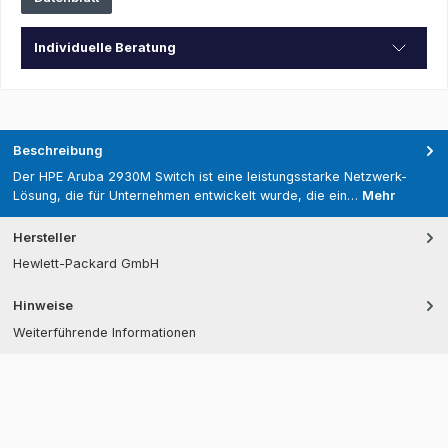
Individuelle Beratung
Beschreibung
Der HPE Aruba 2930M Switch ist eine leistungsstarke Netzwerk-
Lösung, die für Unternehmen entwickelt wurde, die ein…
Mehr
Hersteller
Hewlett-Packard GmbH
Hinweise
Weiterführende Informationen