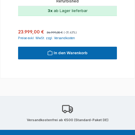
Refurbished
3x
ab Lager lieferbar
Verkaufspreis:
Regulärer Preis:
23.999,00 €
34.999,00 €
(-31.43%)
Preise exkl. MwSt. zzgl. Versandkosten
In den Warenkorb
Versandkostenfrei ab €500 (Standard-Paket DE)