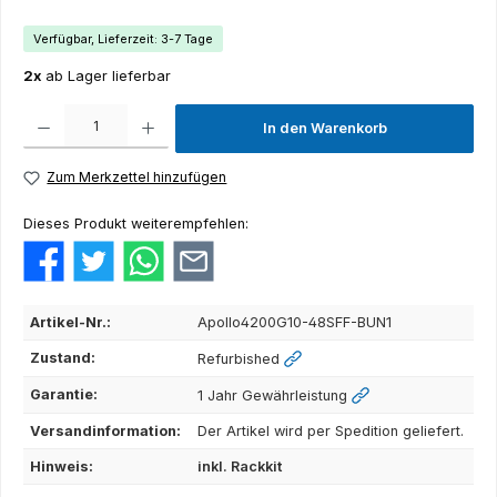
Verfügbar, Lieferzeit: 3-7 Tage
2x
ab Lager lieferbar
Produkt Anzahl: Gib den gewünschten Wert ein oder benutze die Schaltflächen um die Anza
In den Warenkorb
Zum Merkzettel hinzufügen
Dieses Produkt weiterempfehlen:
Artikel-Nr.:
Apollo4200G10-48SFF-BUN1
Zustand:
Refurbished
Garantie:
1 Jahr Gewährleistung
Versandinformation:
Der Artikel wird per Spedition geliefert.
Hinweis:
inkl. Rackkit