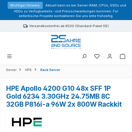
alt springen
Wichtiger Hinweis:
Aktuell kann es bei Server-RAM, CPUs, SSDs und
HDDs zu Verfügbarkeits- und Preisschwankungen kommen. Für
zeitkritische Projekte kontaktieren Sie uns bitte frühzeitig.
Versandkostenfrei ab €500 (Standard-Paket DE)
Sie haben 0 Prod
Server
HPE
Rack Server
HPE Apollo 4200 G10 48x SFF 1P
Gold 6234 3.30GHz 24.75MB 8C
32GB P816i-a 96W 2x 800W Rackkit