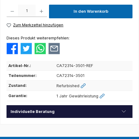
Produkt Anzahl: Gib den gewünschten Wert ein oder benutze die Schaltflächen um die Anza
In den Warenkorb
Zum Merkzettel hinzufügen
Dieses Produkt weiterempfehlen:
Artikel-Nr.:
CA72314-3501-REF
Teilenummer:
CA72314-3501
Zustand:
Refurbished
Garantie:
1 Jahr Gewährleistung
Individuelle Beratung