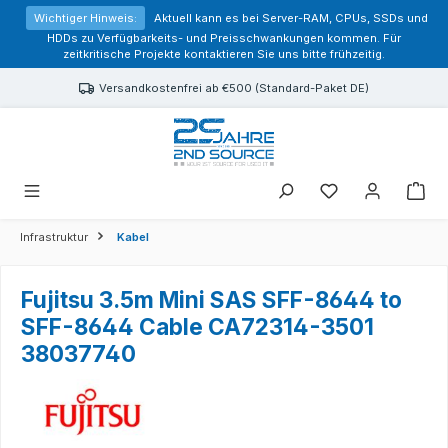
alt springen
Wichtiger Hinweis:
Aktuell kann es bei Server-RAM, CPUs, SSDs und
HDDs zu Verfügbarkeits- und Preisschwankungen kommen. Für
zeitkritische Projekte kontaktieren Sie uns bitte frühzeitig.
Versandkostenfrei ab €500 (Standard-Paket DE)
Sie haben 0 Prod
Infrastruktur
Kabel
Fujitsu 3.5m Mini SAS SFF-8644 to
SFF-8644 Cable CA72314-3501
38037740