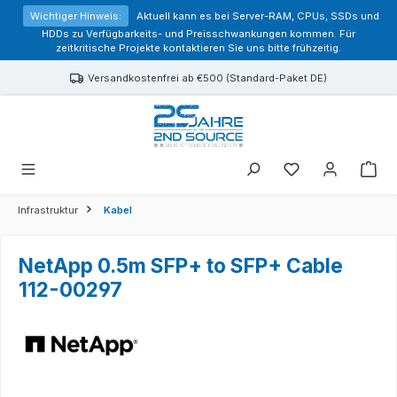
alt springen
Wichtiger Hinweis:
Aktuell kann es bei Server-RAM, CPUs, SSDs und
HDDs zu Verfügbarkeits- und Preisschwankungen kommen. Für
zeitkritische Projekte kontaktieren Sie uns bitte frühzeitig.
Versandkostenfrei ab €500 (Standard-Paket DE)
Sie haben 0 Prod
Infrastruktur
Kabel
NetApp 0.5m SFP+ to SFP+ Cable
112-00297