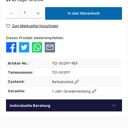
Produkt Anzahl: Gib den gewünschten Wert ein oder benutze die Schaltflächen um die Anza
In den Warenkorb
Zum Merkzettel hinzufügen
Dieses Produkt weiterempfehlen:
Artikel-Nr.:
112-00297-REF
Teilenummer:
112-00297
Zustand:
Refurbished
Garantie:
1 Jahr Gewährleistung
Individuelle Beratung