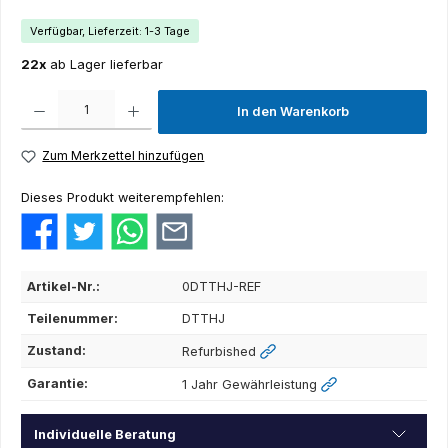
Verfügbar, Lieferzeit: 1-3 Tage
22x
ab Lager lieferbar
Produkt Anzahl: Gib den gewünschten Wert ein oder benutze die Schaltflächen um die Anza
In den Warenkorb
Zum Merkzettel hinzufügen
Dieses Produkt weiterempfehlen:
Artikel-Nr.:
0DTTHJ-REF
Teilenummer:
DTTHJ
Zustand:
Refurbished
Garantie:
1 Jahr Gewährleistung
Individuelle Beratung