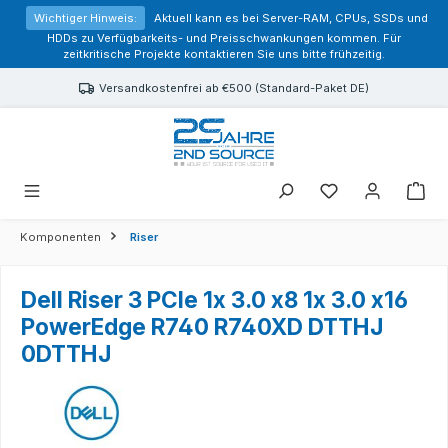
alt springen
Wichtiger Hinweis:
Aktuell kann es bei Server-RAM, CPUs, SSDs und
HDDs zu Verfügbarkeits- und Preisschwankungen kommen. Für
zeitkritische Projekte kontaktieren Sie uns bitte frühzeitig.
Versandkostenfrei ab €500 (Standard-Paket DE)
Sie haben 0 Prod
Komponenten
Riser
Dell Riser 3 PCIe 1x 3.0 x8 1x 3.0 x16
PowerEdge R740 R740XD DTTHJ
0DTTHJ