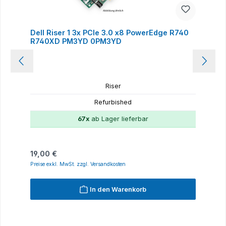
Dell Riser 1 3x PCIe 3.0 x8 PowerEdge R740
R740XD PM3YD 0PM3YD
Riser
Refurbished
67x
ab Lager lieferbar
Regulärer Preis:
19,00 €
Preise exkl. MwSt. zzgl. Versandkosten
In den Warenkorb