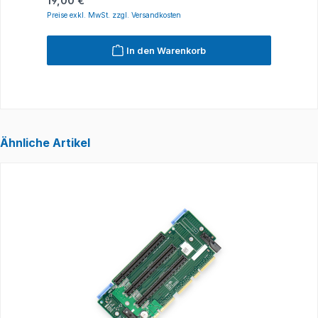
19,00 €
1
Preise exkl. MwSt. zzgl. Versandkosten
P
In den Warenkorb
Ähnliche Artikel
Produktgalerie überspringen