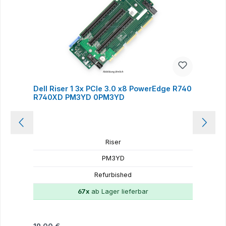
Dell Riser 1 3x PCIe 3.0 x8 PowerEdge R740
D
R740XD PM3YD 0PM3YD
Riser
PM3YD
Refurbished
67x
ab Lager lieferbar
Regulärer Preis:
R