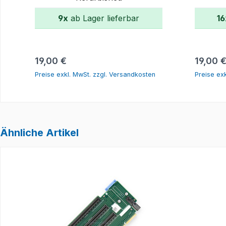
9x
ab Lager lieferbar
16
In den Warenkorb
Regulärer Preis:
Regulär
19,00 €
19,00 
Preise exkl. MwSt. zzgl. Versandkosten
Preise ex
Ähnliche Artikel
Produktgalerie überspringen