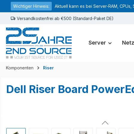
Wichtiger Hinweis:
Aktuell kann es bei Server-RAM, CPUs, 
springen
Zur Hauptnavigation springen
Versandkostenfrei ab €500 (Standard-Paket DE)
Server
Net
Komponenten
Riser
Dell Riser Board Powe
Bildergalerie überspringen