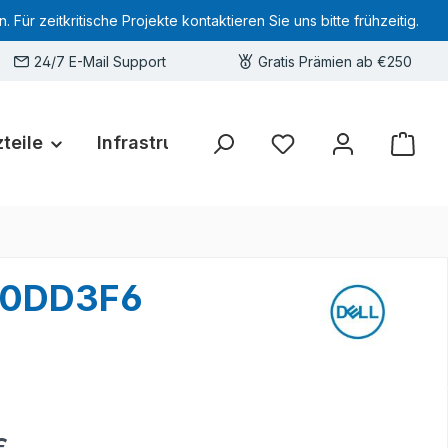
 zeitkritische Projekte kontaktieren Sie uns bitte frühzeitig.
24/7 E-Mail Support
Gratis Prämien ab €250
teile
Infrastruktur
Hardware-Deals
Sie haben 0 Produkte 
6 0DD3F6