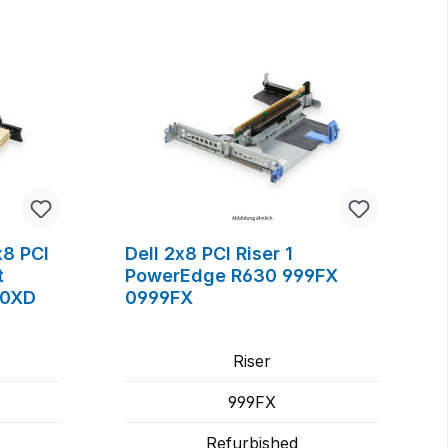
x8 PCI
Dell 2x8 PCI Riser 1
t
PowerEdge R630 999FX
30XD
0999FX
Riser
999FX
Refurbished