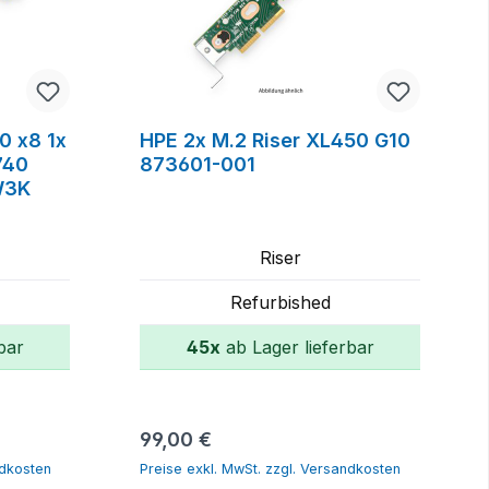
.0 x8 1x
HPE 2x M.2 Riser XL450 G10
740
873601-001
W3K
Riser
Refurbished
bar
45x
ab Lager lieferbar
orb
In den Warenkorb
Regulärer Preis:
99,00 €
ndkosten
Preise exkl. MwSt. zzgl. Versandkosten