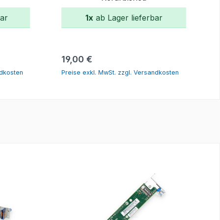
bar
1x
ab Lager lieferbar
rb
In den Warenkorb
Regulärer Preis:
19,00 €
ndkosten
Preise exkl. MwSt. zzgl. Versandkosten