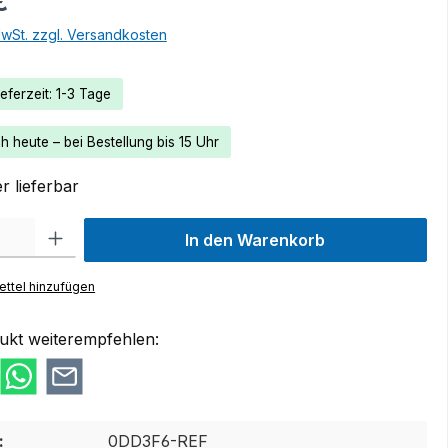
€
MwSt. zzgl. Versandkosten
eferzeit: 1-3 Tage
 heute – bei Bestellung bis 15 Uhr
r lieferbar
 Gib den gewünschten Wert ein oder benutze die Schaltflächen um die Anzah
In den Warenkorb
ttel hinzufügen
ukt weiterempfehlen:
:
0DD3F6-REF