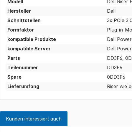
Modell
Dell Rise
Hersteller
Dell
Schnittstellen
3x PCIe 3.
Formfaktor
Plug-in-Mo
kompatible Produkte
Dell Powe
kompatible Server
Dell Powe
Parts
DD3F6, 0
Teilenummer
DD3F6
Spare
0DD3F6
Lieferumfang
Riser wie 
Kunden interessiert auch