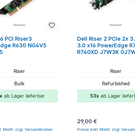
16 PCI Riser3
Dell Riser 2 PCIe 2x 3
Edge R630 NG4V5
3.0 x16 PowerEdge R
5
R740XD J7W3K 0J7
Riser
Riser
Bulk
Refurbished
x
ab Lager lieferbar
53x
ab Lager liefer
In den Warenkorb
In den Warenk
r Preis:
Regulärer Preis:
€
29,00 €
l. MwSt. zzgl. Versandkosten
Preise exkl. MwSt. zzgl. Versa