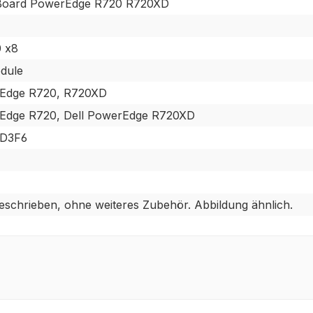
r Board PowerEdge R720 R720XD
0 x8
dule
rEdge R720, R720XD
rEdge R720, Dell PowerEdge R720XD
DD3F6
beschrieben, ohne weiteres Zubehör. Abbildung ähnlich.