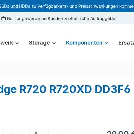
SSDs und HDDs zu Verfügbarkeits- und Preisschwankungen kommen. Für
Nur für gewerbliche Kunden & öffentliche Auftraggeber
zwerk
Storage
Komponenten
Ersatz
rEdge R720 R720XD DD3F