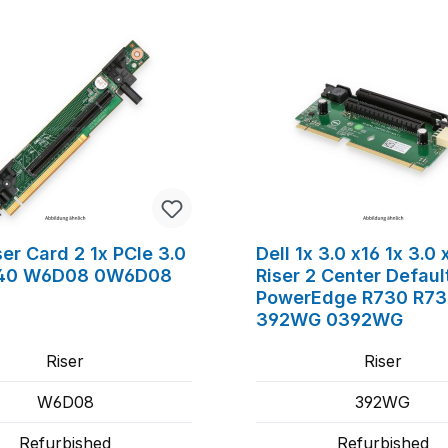
ser Card 2 1x PCIe 3.0
Dell 1x 3.0 x16 1x 3.0 
640 W6D08 0W6D08
Riser 2 Center Defaul
PowerEdge R730 R7
392WG 0392WG
Riser
Riser
W6D08
392WG
Refurbished
Refurbished