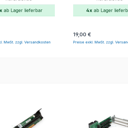
x
ab Lager lieferbar
4x
ab Lager liefer
In den Warenkorb
In den Warenko
er Preis:
Regulärer Preis:
€
19,00 €
kl. MwSt. zzgl. Versandkosten
Preise exkl. MwSt. zzgl. Versa