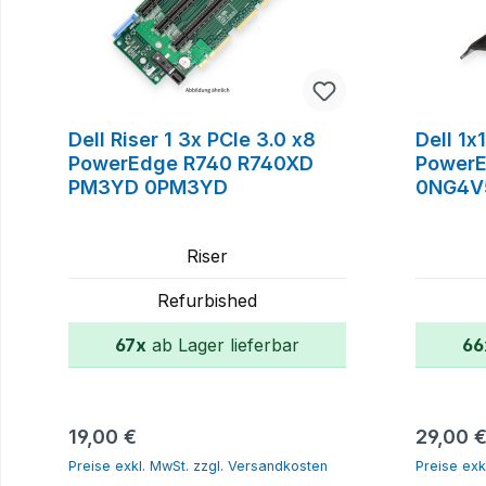
Dell Riser 1 3x PCIe 3.0 x8
Dell 1x
PowerEdge R740 R740XD
Power
PM3YD 0PM3YD
0NG4V
Riser
Refurbished
67x
ab Lager lieferbar
66
In den Warenkorb
Regulärer Preis:
Reguläre
19,00 €
29,00 
Preise exkl. MwSt. zzgl. Versandkosten
Preise exk