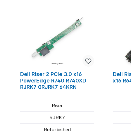
Produktgalerie überspringen
Dell Riser 2 PCIe 3.0 x16
Dell Ri
PowerEdge R740 R740XD
x16 R
RJRK7 0RJRK7 64KRN
Riser
RJRK7
Refurbished