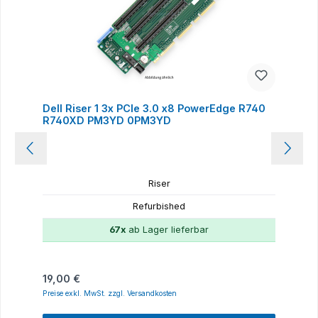
Dell Riser 1 3x PCIe 3.0 x8 PowerEdge R740
R740XD PM3YD 0PM3YD
Riser
Refurbished
67x
ab Lager lieferbar
Regulärer Preis:
19,00 €
Preise exkl. MwSt. zzgl. Versandkosten