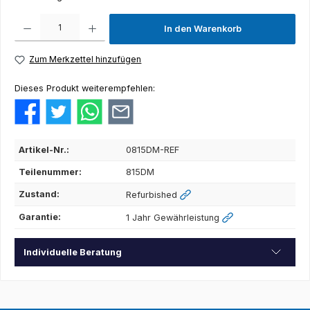
Produkt Anzahl: Gib den gewünschten Wert ein oder benutze die Schaltflächen um die Anza
In den Warenkorb
Zum Merkzettel hinzufügen
Dieses Produkt weiterempfehlen:
Artikel-Nr.:
0815DM-REF
Teilenummer:
815DM
Zustand:
Refurbished
Garantie:
1 Jahr Gewährleistung
Individuelle Beratung