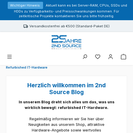
alt springen
Wichtiger Hinweis:
Aktuell kann es bei Server-RAM, CPUs, SSDs und
HDDs zu Verfügbarkeits- und Preisschwankungen kommen. Für
zeitkritische Projekte kontaktieren Sie uns bitte frühzeitig.
Versandkostenfrei ab €500 (Standard-Paket DE)
Sie haben 0 Prod
Refurbished IT-Hardware
Herzlich willkommen im 2nd
Source Blog
In unserem Blog dreht sich alles um das, was uns
wirklich bewegt: refurbished IT-Hardware.
Regelmäßig informieren wir Sie hier über
Neuigkeiten aus unserem Shop, attraktive
Hardware-Angebote sowie wertvolles