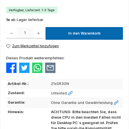
Verfügbar, Lieferzeit: 1-3 Tage
1x
ab Lager lieferbar
Produkt Anzahl: Gib den gewünschten Wert ein oder benutze die Schaltflächen um die Anza
In den Warenkorb
Zum Merkzettel hinzufügen
Dieses Produkt weiterempfehlen:
Artikel-Nr.:
21xSR3GN
Zustand:
Untested
Garantie:
Ohne Garantie und Gewährleistung
Hinweis:
ACHTUNG: Bitte beachten Sie, dass
diese CPU in den meisten Fällen nicht
für Desktop PC`s geeignet ist. Prüfen
Sie bitte vorab die Kompatibilität!