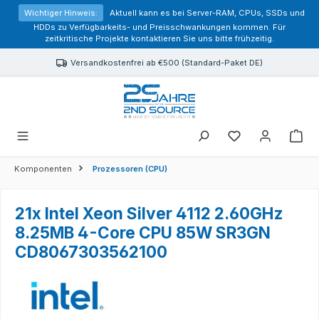
alt springen
Wichtiger Hinweis:
Aktuell kann es bei Server-RAM, CPUs, SSDs und
HDDs zu Verfügbarkeits- und Preisschwankungen kommen. Für
zeitkritische Projekte kontaktieren Sie uns bitte frühzeitig.
Versandkostenfrei ab €500 (Standard-Paket DE)
Sie haben 0 Prod
Komponenten
Prozessoren (CPU)
21x Intel Xeon Silver 4112 2.60GHz
8.25MB 4-Core CPU 85W SR3GN
CD8067303562100