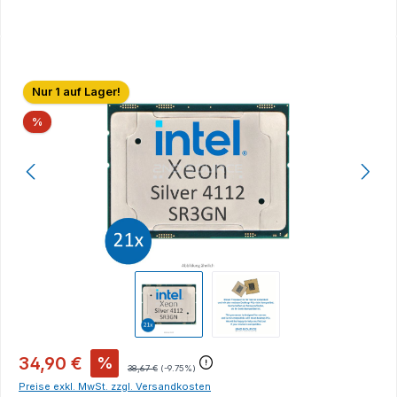
Bildergalerie überspringen
Nur 1 auf Lager!
Rabatt
%
34,90 €
%
38,67 €
(-9.75%)
Preise exkl. MwSt. zzgl. Versandkosten