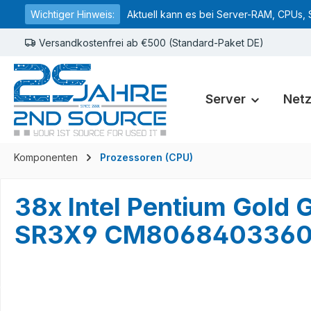
Wichtiger Hinweis:
Aktuell kann es bei Server-RAM, CPUs, 
springen
Zur Hauptnavigation springen
Versandkostenfrei ab €500 (Standard-Paket DE)
Server
Net
Komponenten
Prozessoren (CPU)
38x Intel Pentium Gol
SR3X9 CM8068403360