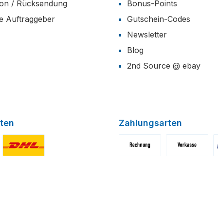
ion / Rücksendung
Bonus-Points
he Auftraggeber
Gutschein-Codes
Newsletter
Blog
2nd Source @ ebay
ten
Zahlungsarten
niertes Bild 1
Benutzerdefiniertes Bild 2
Benutzerdefiniertes Bild 1
Benutzerdefini
B