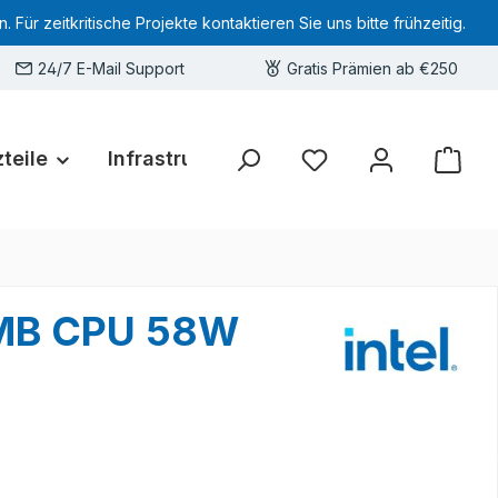
 zeitkritische Projekte kontaktieren Sie uns bitte frühzeitig.
24/7 E-Mail Support
Gratis Prämien ab €250
teile
Infrastruktur
Hardware-Deals
Sie haben 0 Produkte 
4MB CPU 58W