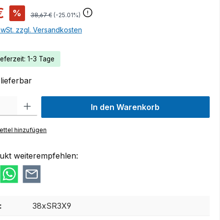
€
%
38,67 €
(-25.01%)
MwSt. zzgl. Versandkosten
eferzeit: 1-3 Tage
lieferbar
 Gib den gewünschten Wert ein oder benutze die Schaltflächen um die Anzah
In den Warenkorb
ttel hinzufügen
ukt weiterempfehlen:
:
38xSR3X9