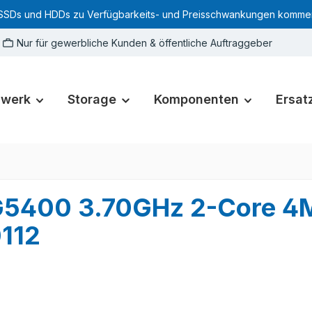
SSDs und HDDs zu Verfügbarkeits- und Preisschwankungen kommen. Für
Nur für gewerbliche Kunden & öffentliche Auftraggeber
zwerk
Storage
Komponenten
Ersatz
d G5400 3.70GHz 2-Core 
112