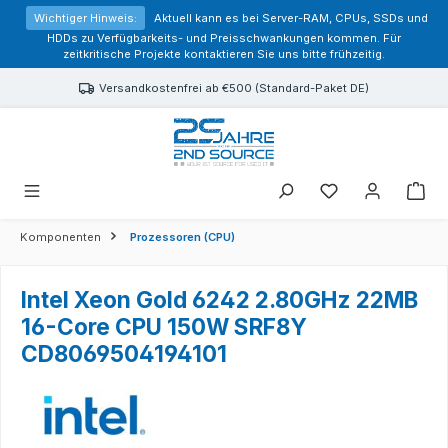
alt springen
Wichtiger Hinweis:
Aktuell kann es bei Server-RAM, CPUs, SSDs und
HDDs zu Verfügbarkeits- und Preisschwankungen kommen. Für
zeitkritische Projekte kontaktieren Sie uns bitte frühzeitig.
Versandkostenfrei ab €500 (Standard-Paket DE)
Sie haben 0 Prod
Komponenten
Prozessoren (CPU)
Intel Xeon Gold 6242 2.80GHz 22MB
16-Core CPU 150W SRF8Y
CD8069504194101