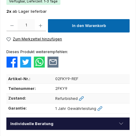
Verfügbar, Lieferzeit: 1-3 Tage
2x
ab Lager lieferbar
Produkt Anzahl: Gib den gewünschten Wert ein oder benutze die Schaltflächen um die Anza
In den Warenkorb
Zum Merkzettel hinzufügen
Dieses Produkt weiterempfehlen:
Artikel-Nr.:
02FKY9-REF
Teilenummer:
2FKY9
Zustand:
Refurbished
Garantie:
1 Jahr Gewährleistung
Individuelle Beratung