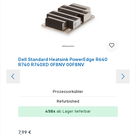
Dell Standard Heatsink PowerEdge R640
R740 R740XD 0F8NV 00F8NV
Prozessorkühler
Refurbished
458x
ab Lager lieferbar
Regulärer Preis:
7,99 €