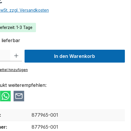
€
MwSt. zzgl. Versandkosten
eferzeit: 1-3 Tage
lieferbar
 Gib den gewünschten Wert ein oder benutze die Schaltflächen um die Anzah
In den Warenkorb
ttel hinzufügen
ukt weiterempfehlen:
:
877965-001
er:
877965-001