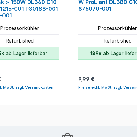
nk > 150W DL360 G10
W ProLiant DL380 G1
31215-001 P30188-001
875070-001
-001
Prozessorkühler
Prozessorkühle
Refurbished
Refurbished
5x
ab Lager lieferbar
189x
ab Lager liefe
In den Warenkorb
In den Warenk
r Preis:
Regulärer Preis:
€
9,99 €
l. MwSt. zzgl. Versandkosten
Preise exkl. MwSt. zzgl. Versa