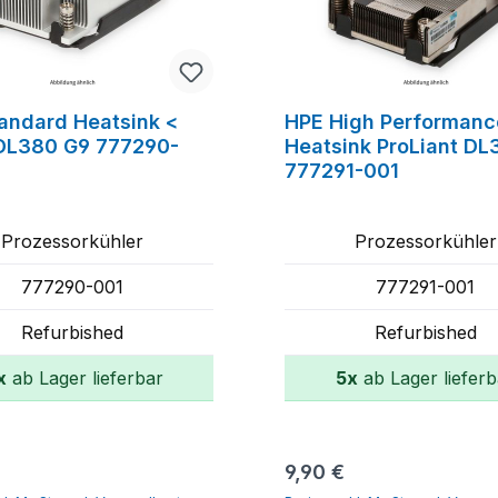
andard Heatsink <
HPE High Performanc
DL380 G9 777290-
Heatsink ProLiant DL
777291-001
Prozessorkühler
Prozessorkühler
777290-001
777291-001
Refurbished
Refurbished
x
ab Lager lieferbar
5x
ab Lager lieferb
In den Warenkorb
In den Warenko
er Preis:
Regulärer Preis:
9,90 €