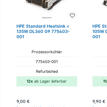
HPE Standard Heatsink <
HPE St
135W DL360 G9 775403-
105W 
001
001
Prozessorkühler
775403-001
Refurbished
12x
ab Lager lieferbar
11
In den Warenkorb
Regulärer Preis:
Regulär
9,00 €
9,90 €