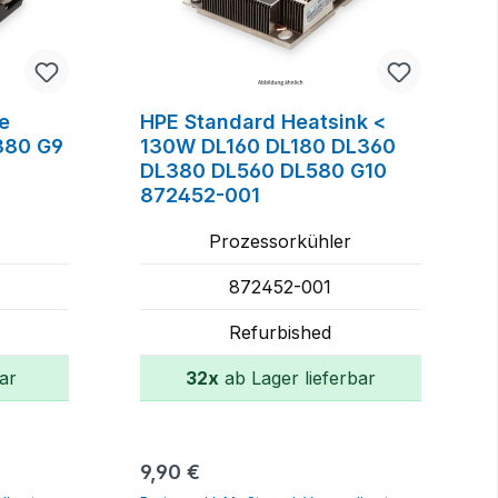
e
HPE Standard Heatsink <
380 G9
130W DL160 DL180 DL360
DL380 DL560 DL580 G10
872452-001
Prozessorkühler
872452-001
Refurbished
ar
32x
ab Lager lieferbar
rb
In den Warenkorb
Regulärer Preis:
9,90 €