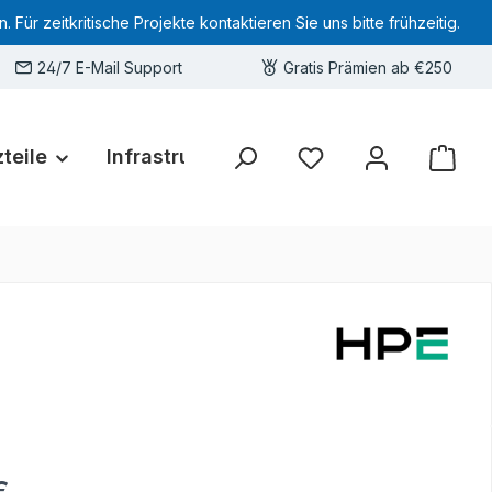
 zeitkritische Projekte kontaktieren Sie uns bitte frühzeitig.
24/7 E-Mail Support
Gratis Prämien ab €250
teile
Infrastruktur
Hardware-Deals
Sie haben 0 Produkte 