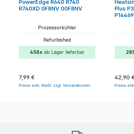
PowerEdge R640 R740
Heatsi
R740XD 0F8NV 00F8NV
Plus P
P14469
Prozessorkühler
Refurbished
458x
ab Lager lieferbar
28
In den Warenkorb
Regulärer Preis:
Reguläre
7,99 €
42,90 
Preise exkl. MwSt. zzgl. Versandkosten
Preise exk