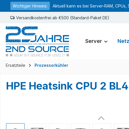
Wichtiger Hinweis:
Aktuell kann es bei Server-RAM, CPUs, 
springen
Zur Hauptnavigation springen
Versandkostenfrei ab €500 (Standard-Paket DE)
Server
Net
Ersatzteile
Prozessorkühler
HPE Heatsink CPU 2 BL
Bildergalerie überspringen