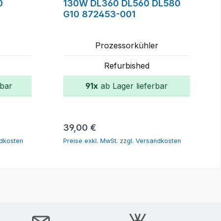
0
130W DL360 DL560 DL580
G10 872453-001
r
Prozessorkühler
Refurbished
rbar
91x
ab Lager lieferbar
orb
In den Warenkorb
Regulärer Preis:
39,00 €
ndkosten
Preise exkl. MwSt. zzgl. Versandkosten