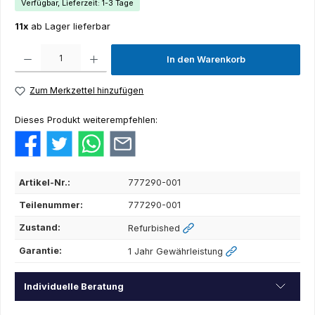
Verfügbar, Lieferzeit: 1-3 Tage
11x
ab Lager lieferbar
Produkt Anzahl: Gib den gewünschten Wert ein oder benutze die Schaltflächen um die Anza
In den Warenkorb
Zum Merkzettel hinzufügen
Dieses Produkt weiterempfehlen:
Artikel-Nr.:
777290-001
Teilenummer:
777290-001
Zustand:
Refurbished
Garantie:
1 Jahr Gewährleistung
Individuelle Beratung