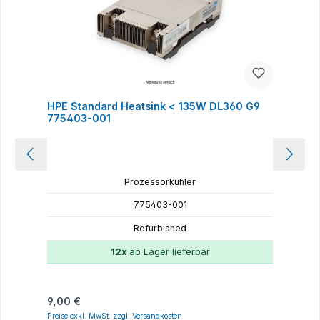
HPE Standard Heatsink < 135W DL360 G9
H
775403-001
Prozessorkühler
775403-001
Refurbished
12x
ab Lager lieferbar
Regulärer Preis:
R
9,00 €
9
Preise exkl. MwSt. zzgl. Versandkosten
P