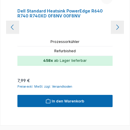
Dell Standard Heatsink PowerEdge R640
R740 R740XD 0F8NV 00F8NV
Prozessorkühler
Refurbished
458x
ab Lager lieferbar
Regulärer Preis:
7,99 €
Preise exkl. MwSt. zzgl. Versandkosten
In den Warenkorb