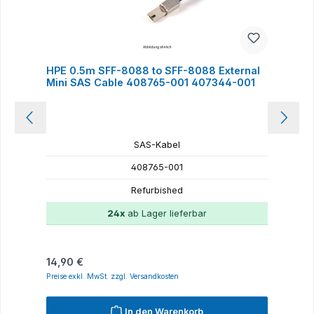
HPE 0.5m SFF-8088 to SFF-8088 External
H
Mini SAS Cable 408765-001 407344-001
SAS-Kabel
408765-001
Refurbished
24x
ab Lager lieferbar
Regulärer Preis:
R
14,90 €
1
Preise exkl. MwSt. zzgl. Versandkosten
P
In den Warenkorb