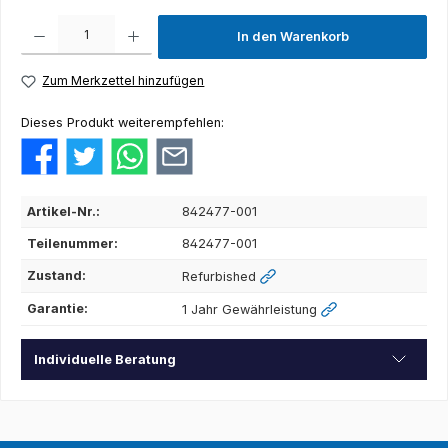
Produkt Anzahl: Gib den gewünschten Wert ein oder benutze die Schaltflächen um die Anza
In den Warenkorb
Zum Merkzettel hinzufügen
Dieses Produkt weiterempfehlen:
Artikel-Nr.:
842477-001
Teilenummer:
842477-001
Zustand:
Refurbished
Garantie:
1 Jahr Gewährleistung
Individuelle Beratung