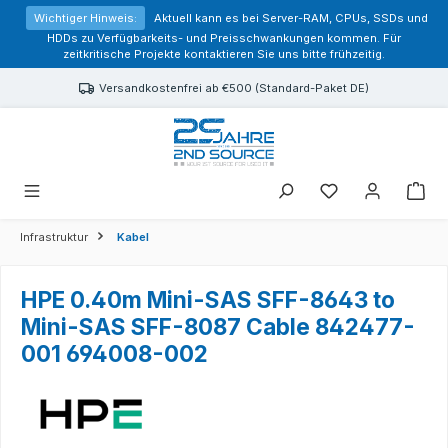
alt springen
Wichtiger Hinweis:
Aktuell kann es bei Server-RAM, CPUs, SSDs und
HDDs zu Verfügbarkeits- und Preisschwankungen kommen. Für
zeitkritische Projekte kontaktieren Sie uns bitte frühzeitig.
Versandkostenfrei ab €500 (Standard-Paket DE)
Sie haben 0 Prod
Infrastruktur
Kabel
HPE 0.40m Mini-SAS SFF-8643 to
Mini-SAS SFF-8087 Cable 842477-
001 694008-002