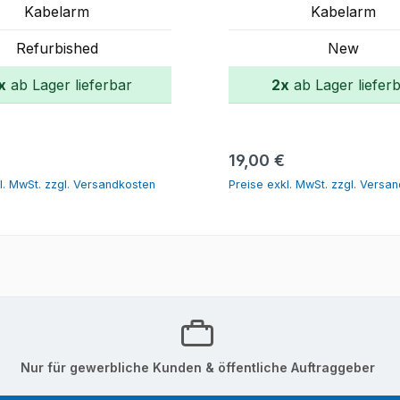
Kabelarm
Kabelarm
Refurbished
New
x
ab Lager lieferbar
2x
ab Lager liefer
In den Warenkorb
In den Warenk
r Preis:
Regulärer Preis:
19,00 €
l. MwSt. zzgl. Versandkosten
Preise exkl. MwSt. zzgl. Versa
Nur für gewerbliche Kunden & öffentliche Auftraggeber