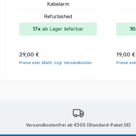
Kabelarm
Refurbished
17x
ab Lager lieferbar
10
In den Warenkorb
Regulärer Preis:
Reguläre
29,00 €
19,00 €
Preise exkl. MwSt. zzgl. Versandkosten
Preise exk
Versandkostenfrei ab €500 (Standard-Paket DE)