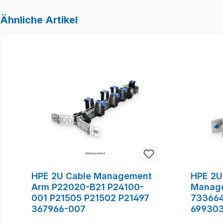
Ähnliche Artikel
Produktgalerie überspringen
HPE 2U Cable Management
HPE 2U 
Arm P22020-B21 P24100-
Manage
001 P21505 P21502 P21497
733664
367966-007
699303