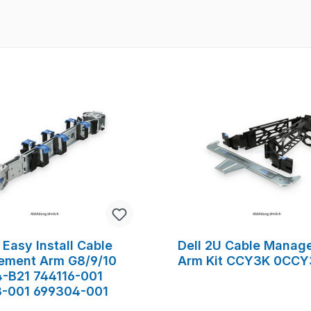
Easy Install Cable
Dell 2U Cable Manag
ment Arm G8/9/10
Arm Kit CCY3K 0CCY
-B21 744116-001
-001 699304-001