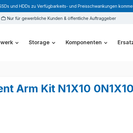
SSDs und HDDs zu Verfügbarkeits- und Preisschwankungen kommen. Für
Nur für gewerbliche Kunden & öffentliche Auftraggeber
zwerk
Storage
Komponenten
Ersatz
ent Arm Kit N1X10 0N1X1