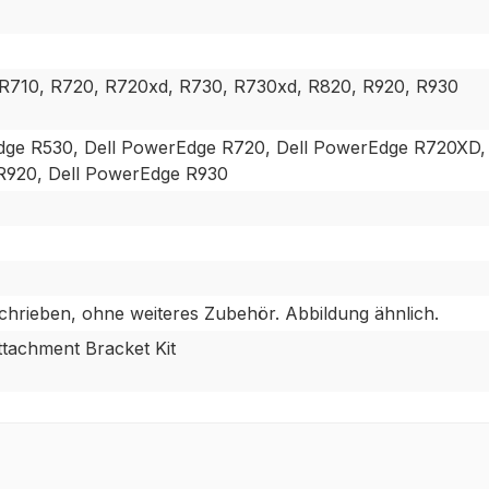
 R710, R720, R720xd, R730, R730xd, R820, R920, R930
dge R530, Dell PowerEdge R720, Dell PowerEdge R720XD,
R920, Dell PowerEdge R930
hrieben, ohne weiteres Zubehör. Abbildung ähnlich.
ttachment Bracket Kit