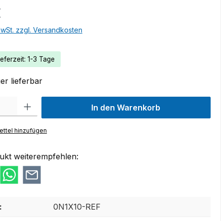
€
MwSt. zzgl. Versandkosten
eferzeit: 1-3 Tage
r lieferbar
 Gib den gewünschten Wert ein oder benutze die Schaltflächen um die Anzah
In den Warenkorb
ttel hinzufügen
ukt weiterempfehlen:
:
0N1X10-REF