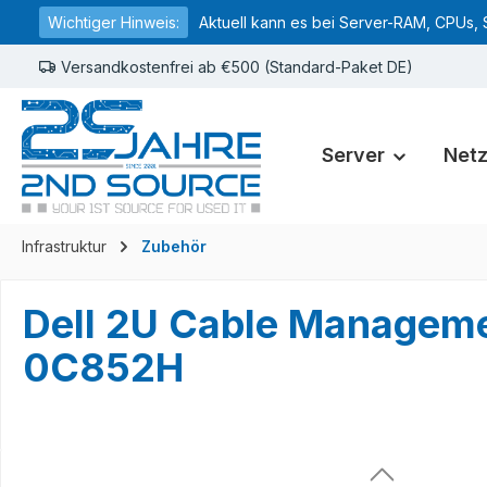
Wichtiger Hinweis:
Aktuell kann es bei Server-RAM, CPUs, 
springen
Zur Hauptnavigation springen
Versandkostenfrei ab €500 (Standard-Paket DE)
Server
Net
Infrastruktur
Zubehör
Dell 2U Cable Managem
0C852H