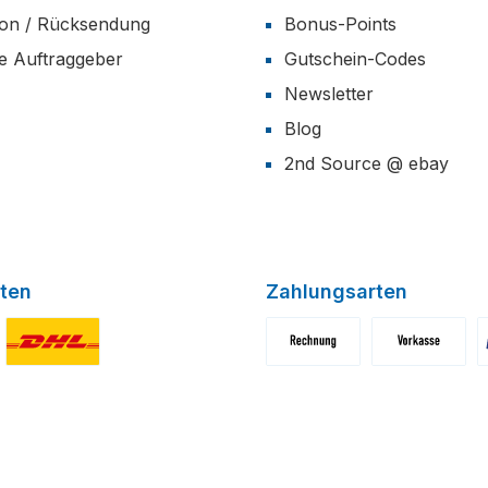
ion / Rücksendung
Bonus-Points
he Auftraggeber
Gutschein-Codes
Newsletter
Blog
2nd Source @ ebay
ten
Zahlungsarten
niertes Bild 1
Benutzerdefiniertes Bild 2
Benutzerdefiniertes Bild 1
Benutzerdefini
B