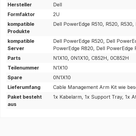
Hersteller
Dell
Formfaktor
2U
kompatible
Dell PowerEdge R510, R520, R530,
Produkte
kompatible
Dell PowerEdge R520, Dell PowerE
Server
PowerEdge R820, Dell PowerEdge 
Parts
N1X10, 0N1X10, C852H, 0C852H
Teilenummer
N1X10
Spare
0N1X10
Lieferumfang
Cable Management Arm Kit wie besc
Paket besteht
1x Kabelarm, 1x Support Tray, 1x A
aus