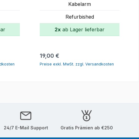
Kabelarm
Refurbished
bar
2x
ab Lager lieferbar
orb
In den Warenkorb
Regulärer Preis:
19,00 €
ndkosten
Preise exkl. MwSt. zzgl. Versandkosten
24/7 E-Mail Support
Gratis Prämien ab €250