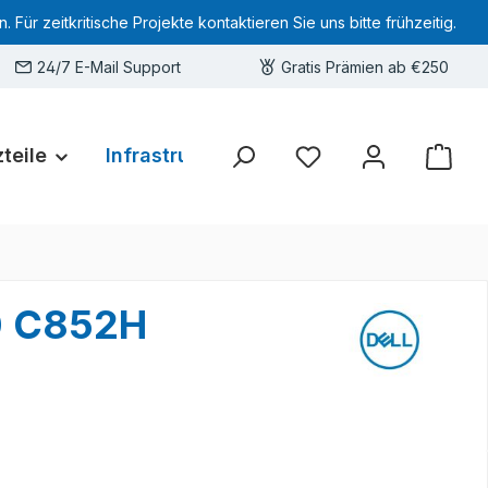
 zeitkritische Projekte kontaktieren Sie uns bitte frühzeitig.
24/7 E-Mail Support
Gratis Prämien ab €250
teile
Infrastruktur
Hardware-Deals
Sie haben 0 Produkte 
0 C852H