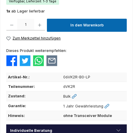
Verfügbar, Lieferzeit: 1-3 Tage
1x
ab Lager lieferbar
Produkt Anzahl: Gib den gewünschten Wert ein oder benutze die Schaltflächen um die Anza
In den Warenkorb
Zum Merkzettel hinzufügen
Dieses Produkt weiterempfehlen:
Artikel-Nr.:
06VK2R-B0-LP
Teilenummer:
6VK2R
Zustand:
Bulk
Garantie:
1 Jahr Gewährleistung
Hinweis:
ohne Transceiver Module
Individuelle Beratung