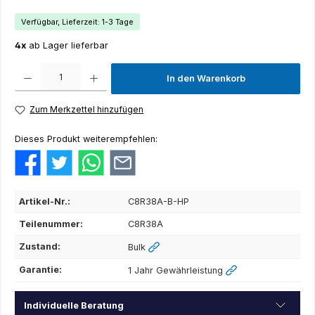
Verfügbar, Lieferzeit: 1-3 Tage
4x
ab Lager lieferbar
Produkt Anzahl: Gib den gewünschten Wert ein oder benutze die Schaltflächen um die Anza
In den Warenkorb
Zum Merkzettel hinzufügen
Dieses Produkt weiterempfehlen:
Artikel-Nr.:
C8R38A-B-HP
Teilenummer:
C8R38A
Zustand:
Bulk
Garantie:
1 Jahr Gewährleistung
Individuelle Beratung