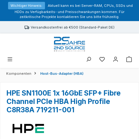
alt springen
Wichtiger Hinweis:
Aktuell kann es bei Server-RAM, CPUs, SSDs und
HDDs zu Verfügbarkeits- und Preisschwankungen kommen. Für
zeitkritische Projekte kontaktieren Sie uns bitte frühzeitig.
Versandkostenfrei ab €500 (Standard-Paket DE)
Sie haben 0 Prod
Komponenten
Host-Bus-Adapter (HBA)
HPE SN1100E 1x 16GbE SFP+ Fibre
Channel PCIe HBA High Profile
C8R38A 719211-001