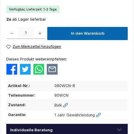
Verfügbar, Lieferzeit: 1-3 Tage
2x
ab Lager lieferbar
Produkt Anzahl: Gib den gewünschten Wert ein oder benutze die Schaltflächen um die Anza
In den Warenkorb
Zum Merkzettel hinzufügen
Dieses Produkt weiterempfehlen:
Artikel-Nr.:
080WCN-B
Teilenummer:
80WCN
Zustand:
Bulk
Garantie:
1 Jahr Gewährleistung
Individuelle Beratung