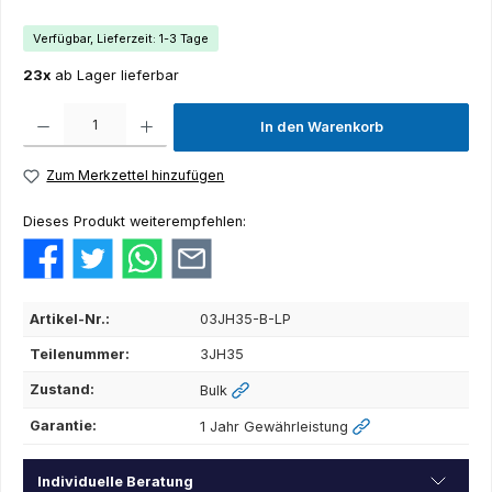
Verfügbar, Lieferzeit: 1-3 Tage
23x
ab Lager lieferbar
Produkt Anzahl: Gib den gewünschten Wert ein oder benutze die Schaltflächen um die Anza
In den Warenkorb
Zum Merkzettel hinzufügen
Dieses Produkt weiterempfehlen:
Artikel-Nr.:
03JH35-B-LP
Teilenummer:
3JH35
Zustand:
Bulk
Garantie:
1 Jahr Gewährleistung
Individuelle Beratung