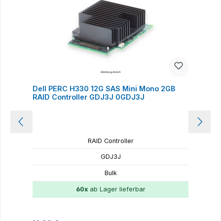
Dell PERC H330 12G SAS Mini Mono 2GB
D
RAID Controller GDJ3J 0GDJ3J
R
RAID Controller
GDJ3J
Bulk
60x
ab Lager lieferbar