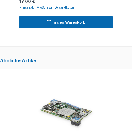
Regulärer Preis:
R
19,00 €
2
Preise exkl. MwSt. zzgl. Versandkosten
P
In den Warenkorb
Ähnliche Artikel
Produktgalerie überspringen