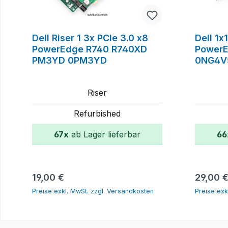
Dell Riser 1 3x PCIe 3.0 x8
Dell 1x
PowerEdge R740 R740XD
Power
PM3YD 0PM3YD
0NG4V
Riser
Refurbished
67x
ab Lager lieferbar
66
In den Warenkorb
Regulärer Preis:
Reguläre
19,00 €
29,00 
Preise exkl. MwSt. zzgl. Versandkosten
Preise exk