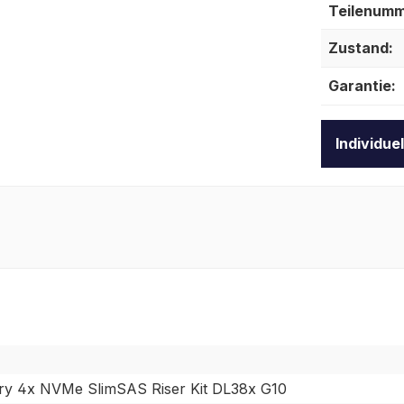
Teilenumm
Zustand:
Garantie:
Individue
ry 4x NVMe SlimSAS Riser Kit DL38x G10