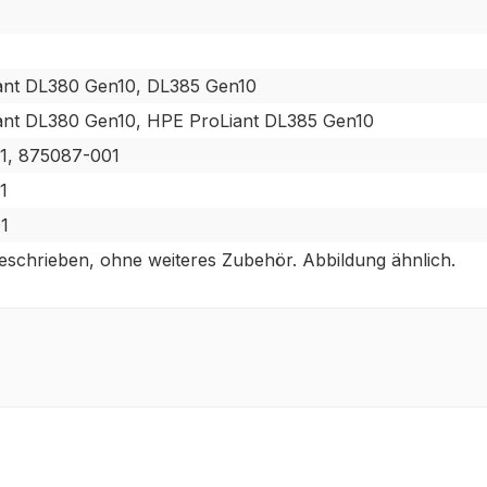
ant DL380 Gen10, DL385 Gen10
ant DL380 Gen10, HPE ProLiant DL385 Gen10
1, 875087-001
1
1
beschrieben, ohne weiteres Zubehör. Abbildung ähnlich.