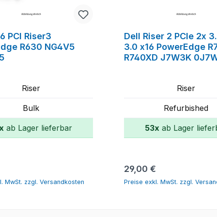
16 PCI Riser3
Dell Riser 2 PCIe 2x 3
Edge R630 NG4V5
3.0 x16 PowerEdge R
5
R740XD J7W3K 0J7
Riser
Riser
Bulk
Refurbished
x
ab Lager lieferbar
53x
ab Lager liefer
In den Warenkorb
In den Warenk
r Preis:
Regulärer Preis:
€
29,00 €
l. MwSt. zzgl. Versandkosten
Preise exkl. MwSt. zzgl. Versa