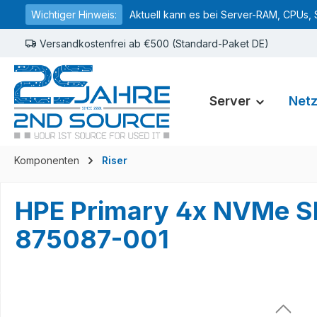
Wichtiger Hinweis:
Aktuell kann es bei Server-RAM, CPUs, 
springen
Zur Hauptnavigation springen
Versandkostenfrei ab €500 (Standard-Paket DE)
Server
Net
Komponenten
Riser
HPE Primary 4x NVMe Sl
875087-001