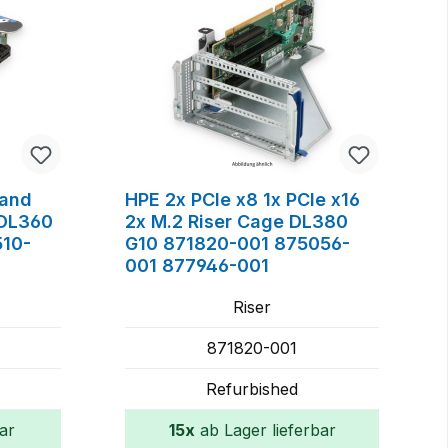
 and
HPE 2x PCIe x8 1x PCIe x16
 DL360
2x M.2 Riser Cage DL380
510-
G10 871820-001 875056-
001 877946-001
Riser
871820-001
Refurbished
ar
15x
ab Lager lieferbar