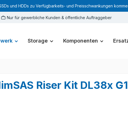
SSDs und HDDs zu Verfügbarkeits- und Preisschwankungen kommen. Für
Nur für gewerbliche Kunden & öffentliche Auftraggeber
zwerk
Storage
Komponenten
Ersatz
imSAS Riser Kit DL38x G