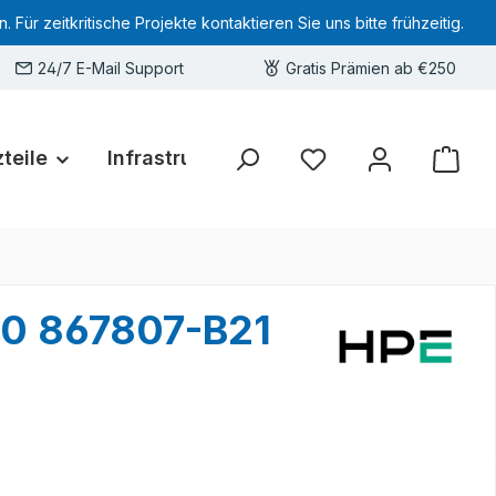
 zeitkritische Projekte kontaktieren Sie uns bitte frühzeitig.
24/7 E-Mail Support
Gratis Prämien ab €250
teile
Infrastruktur
Hardware-Deals
Sie haben 0 Produkte 
10 867807-B21