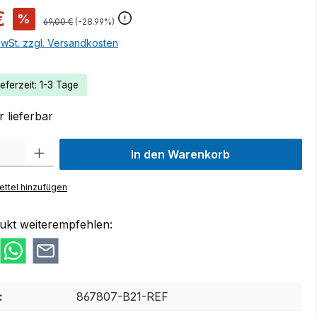
€
%
69,00 €
(-28.99%)
MwSt. zzgl. Versandkosten
eferzeit: 1-3 Tage
 lieferbar
 Gib den gewünschten Wert ein oder benutze die Schaltflächen um die Anzah
In den Warenkorb
ttel hinzufügen
ukt weiterempfehlen:
:
867807-B21-REF