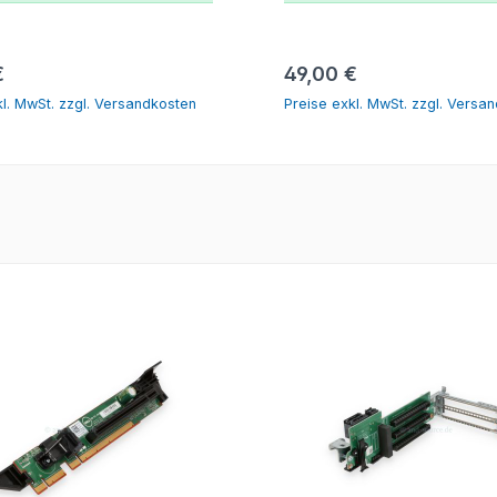
In den Warenkorb
In den Warenko
er Preis:
Regulärer Preis:
€
49,00 €
kl. MwSt. zzgl. Versandkosten
Preise exkl. MwSt. zzgl. Versa