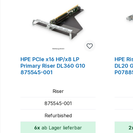
HPE PCIe x16 HP/x8 LP
HPE Ri
Primary Riser DL360 G10
DL20 G
875545-001
P0788
Riser
875545-001
Refurbished
6x
ab Lager lieferbar
2