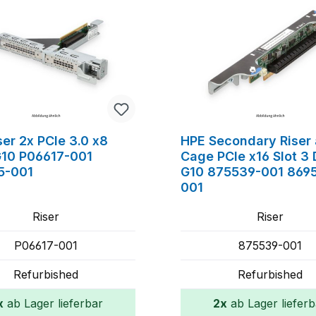
ser 2x PCIe 3.0 x8
HPE Secondary Riser
10 P06617-001
Cage PCIe x16 Slot 3
5-001
G10 875539-001 869
001
Riser
Riser
P06617-001
875539-001
Refurbished
Refurbished
x
ab Lager lieferbar
2x
ab Lager lieferb