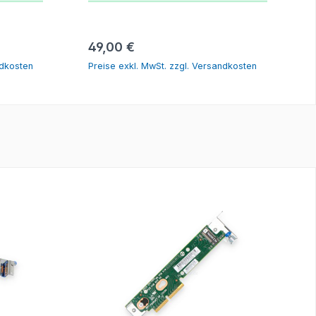
rb
In den Warenkorb
Regulärer Preis:
49,00 €
ndkosten
Preise exkl. MwSt. zzgl. Versandkosten