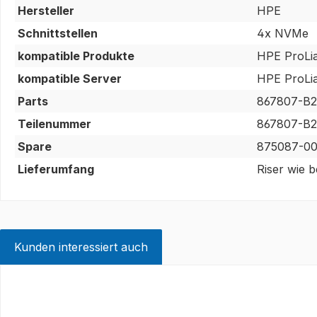
Hersteller
HPE
Schnittstellen
4x NVMe
kompatible Produkte
HPE ProLi
kompatible Server
HPE ProLi
Parts
867807-B2
Teilenummer
867807-B2
Spare
875087-00
Lieferumfang
Riser wie 
Kunden interessiert auch
Produktgalerie überspringen