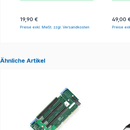
In den Warenkorb
Regulärer Preis:
Regulär
19,90 €
49,00 
Preise exkl. MwSt. zzgl. Versandkosten
Preise ex
Ähnliche Artikel
Produktgalerie überspringen