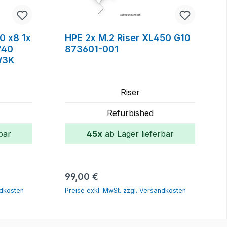
.0 x8 1x
HPE 2x M.2 Riser XL450 G10
740
873601-001
W3K
Riser
Refurbished
bar
45x
ab Lager lieferbar
orb
In den Warenkorb
Regulärer Preis:
99,00 €
ndkosten
Preise exkl. MwSt. zzgl. Versandkosten