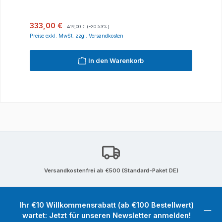
Verkaufspreis:
Regulärer Preis:
333,00 €
419,00 €
(-20.53%)
Preise exkl. MwSt. zzgl. Versandkosten
In den Warenkorb
Versandkostenfrei ab €500 (Standard-Paket DE)
Ihr €10 Willkommensrabatt (ab €100 Bestellwert)
wartet: Jetzt für unseren Newsletter anmelden!