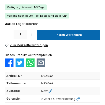
Verfügbar, Lieferzeit: 1-3 Tage
Versand noch heute – bei Bestellung bis 15 Uhr
36x
ab Lager lieferbar
Produkt Anzahl: Gib den gewünschten Wert ein oder benutze die Schaltflächen um die Anza
In den Warenkorb
Zum Merkzettel hinzufügen
Dieses Produkt weiterempfehlen:
Artikel-Nr.:
N9X04A
Teilenummer:
N9X04A
Zustand:
New
Garantie:
2 Jahre Gewährleistung