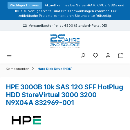
alt springen
Wichtiger Hinweis:
Aktuell kann es bei Server-RAM, CPUs, SSDs und
HDDs zu Verfügbarkeits- und Preisschwankungen kommen. Für
zeitkritische Projekte kontaktieren Sie uns bitte frühzeitig.
Versandkostenfrei ab €500 (Standard-Paket DE)
Sie haben 0 Prod
Komponenten
Hard Disk Drive (HDD)
HPE 300GB 10k SAS 12G SFF HotPlug
HDD StoreVirtual 3000 3200
N9X04A 832969-001