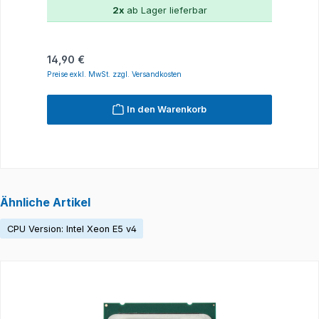
2x
ab Lager lieferbar
Regulärer Preis:
14,90 €
Preise exkl. MwSt. zzgl. Versandkosten
In den Warenkorb
Ähnliche Artikel
CPU Version: Intel Xeon E5 v4
Produktgalerie überspringen