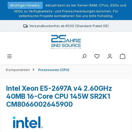
alt springen
Wichtiger Hinweis:
Aktuell kann es bei Server-RAM, CPUs, SSDs und
HDDs zu Verfügbarkeits- und Preisschwankungen kommen. Für
zeitkritische Projekte kontaktieren Sie uns bitte frühzeitig.
Versandkostenfrei ab €500 (Standard-Paket DE)
Sie haben 0 Prod
Komponenten
Prozessoren (CPU)
Intel Xeon E5-2697A v4 2.60GHz
40MB 16-Core CPU 145W SR2K1
CM8066002645900