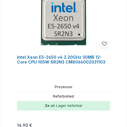
Intel Xeon E5-2650 v4 2.20GHz 30MB 12-
Core CPU 105W SR2N3 CM8066002031103
Prozessor
Refurbished
2x
ab Lager lieferbar
Regulärer Preis:
14,90 €