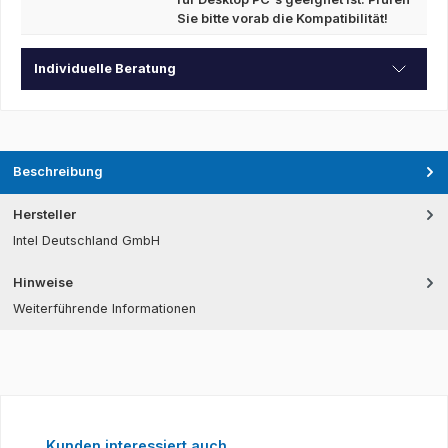
Sie bitte vorab die Kompatibilität!
Individuelle Beratung
Beschreibung
Hersteller
Intel Deutschland GmbH
Hinweise
Weiterführende Informationen
Produktgalerie überspringen
Kunden interessiert auch