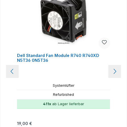
Dell Standard Fan Module R740 R740XD
N5T36 0N5T36
Systemlüfter
Refurbished
411x
ab Lager lieferbar
Regulärer Preis:
19,00 €