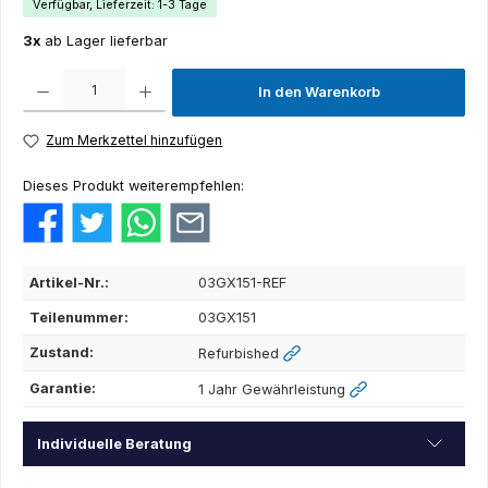
Verfügbar, Lieferzeit: 1-3 Tage
3x
ab Lager lieferbar
Produkt Anzahl: Gib den gewünschten Wert ein oder benutze die Schaltflächen um die Anza
In den Warenkorb
Zum Merkzettel hinzufügen
Dieses Produkt weiterempfehlen:
Artikel-Nr.:
03GX151-REF
Teilenummer:
03GX151
Zustand:
Refurbished
Garantie:
1 Jahr Gewährleistung
Individuelle Beratung