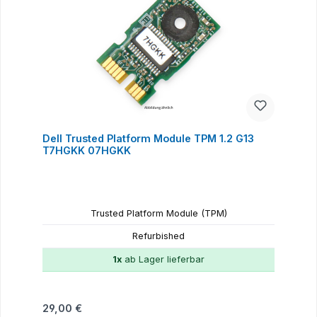
Dell Trusted Platform Module TPM 1.2 G13
T7HGKK 07HGKK
Trusted Platform Module (TPM)
Refurbished
1x
ab Lager lieferbar
Regulärer Preis:
29,00 €