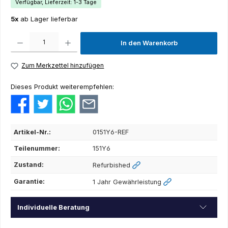
Verfügbar, Lieferzeit: 1-3 Tage
5x
ab Lager lieferbar
Produkt Anzahl: Gib den gewünschten Wert ein oder benutze die Schaltflächen um die Anza
In den Warenkorb
Zum Merkzettel hinzufügen
Dieses Produkt weiterempfehlen:
Artikel-Nr.:
0151Y6-REF
Teilenummer:
151Y6
Zustand:
Refurbished
Garantie:
1 Jahr Gewährleistung
Individuelle Beratung