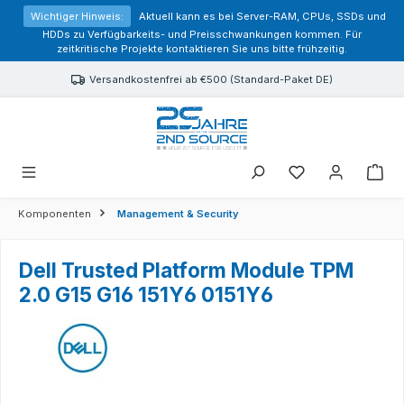
alt springen
Wichtiger Hinweis:
Aktuell kann es bei Server-RAM, CPUs, SSDs und
HDDs zu Verfügbarkeits- und Preisschwankungen kommen. Für
zeitkritische Projekte kontaktieren Sie uns bitte frühzeitig.
Versandkostenfrei ab €500 (Standard-Paket DE)
Sie haben 0 Prod
Komponenten
Management & Security
Dell Trusted Platform Module TPM
2.0 G15 G16 151Y6 0151Y6