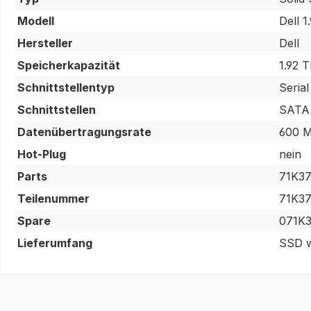
Modell
Dell 
Hersteller
Dell
Speicherkapazität
1.92 
Schnittstellentyp
Serial
Schnittstellen
SATA 
Datenübertragungsrate
600 
Hot-Plug
nein
Parts
71K37
Teilenummer
71K3
Spare
071K
Lieferumfang
SSD w