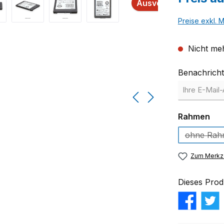
Ausverkauft
Preise exkl. 
Nicht meh
Benachricht
au
Rahmen
ohne Rah
(Die
Zum Merkze
Dieses Prod