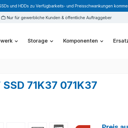
SSDs und HDDs zu Verfügbarkeits- und Preisschwankungen kommen. Für
Nur für gewerbliche Kunden & öffentliche Auftraggeber
zwerk
Storage
Komponenten
Ersatz
F SSD 71K37 071K37
Preis a