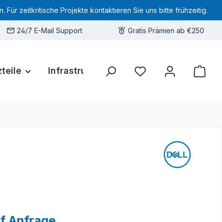
 zeitkritische Projekte kontaktieren Sie uns bitte frühzeitig.
24/7 E-Mail Support
Gratis Prämien ab €250
teile
Infrastruktur
Hardware-Deals
Sie haben 0 Produkte 
uf Anfrage