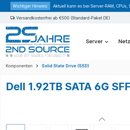
Wichtiger Hinweis:
Aktuell kann es bei Server-RAM, CPUs, 
springen
Zur Hauptnavigation springen
Versandkostenfrei ab €500 (Standard-Paket DE)
Server
Net
Komponenten
Solid State Drive (SSD)
Dell 1.92TB SATA 6G SF
Bildergalerie überspringen