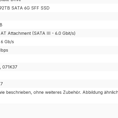
1.92TB SATA 6G SFF SSD
TB
 AT Attachment (SATA III - 6.0 Gbit/s)
6 Gb/s
Mbps
, 071K37
7
37
ie beschrieben, ohne weiteres Zubehör. Abbildung ähnlich