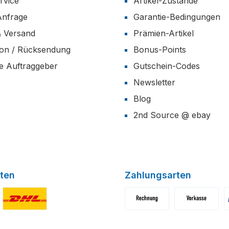
rvice
Artikel-Zustände
Anfrage
Garantie-Bedingungen
& Versand
Prämien-Artikel
ion / Rücksendung
Bonus-Points
he Auftraggeber
Gutschein-Codes
Newsletter
Blog
2nd Source @ ebay
ten
Zahlungsarten
niertes Bild 1
Benutzerdefiniertes Bild 2
Benutzerdefiniertes Bild 1
Benutzerdefini
B