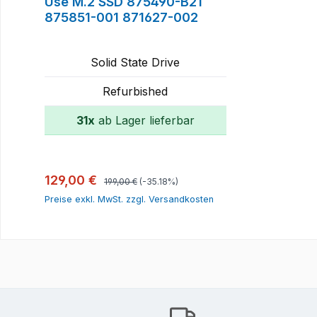
Use M.2 SSD 875490-B21
875851-001 871627-002
Solid State Drive
Refurbished
31x
ab Lager lieferbar
In den Warenkorb
Regulärer Preis:
Verkaufspreis:
129,00 €
199,00 €
(-35.18%)
Preise exkl. MwSt. zzgl. Versandkosten