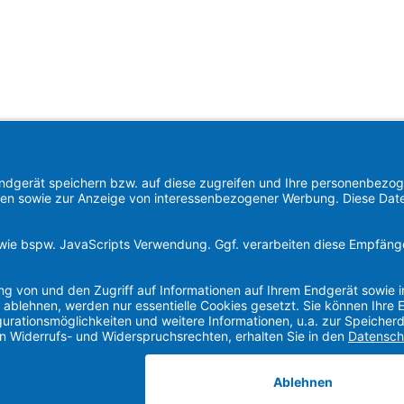
Find us on
Instagram
YouTube
WhatsApp
LinkedIn
Xing
Alle Preise exkl. gesetzl. Mehrwertsteuer zzgl.
Versandkosten
.
26 2nd Source GmbH - Alle Rechte vorbehalten. Theme by
ThemeW