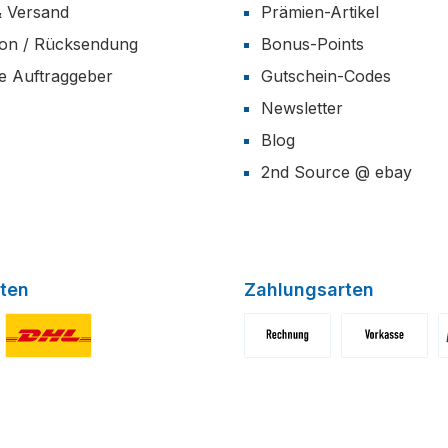
& Versand
Prämien-Artikel
ion / Rücksendung
Bonus-Points
he Auftraggeber
Gutschein-Codes
Newsletter
Blog
2nd Source @ ebay
ten
Zahlungsarten
niertes Bild 1
Benutzerdefiniertes Bild 2
Benutzerdefiniertes Bild 1
Benutzerdefini
B