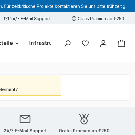
 zeitkritische Projekte kontaktieren Sie uns bitte frühzeitig.
24/7 E-Mail Support
Gratis Prämien ab €250
teile
Infrastruktur
Hardware-Deals
Sie haben 0 Produkte 
 Element?
24/7 E-Mail Support
Gratis Prämien ab €250