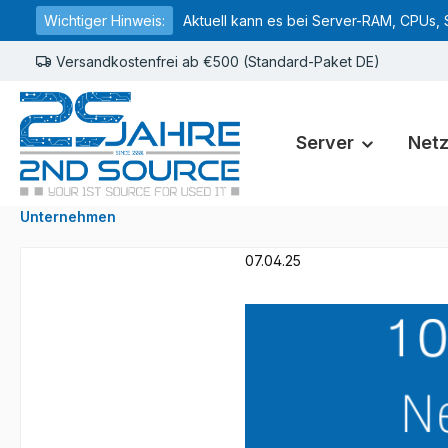
Wichtiger Hinweis:
Aktuell kann es bei Server-RAM, CPUs, 
springen
Zur Hauptnavigation springen
Versandkostenfrei ab €500 (Standard-Paket DE)
Server
Net
Unternehmen
07.04.25