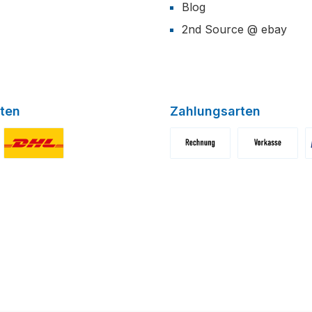
Blog
2nd Source @ ebay
ten
Zahlungsarten
niertes Bild 1
Benutzerdefiniertes Bild 2
Benutzerdefiniertes Bild 1
Benutzerdefini
B