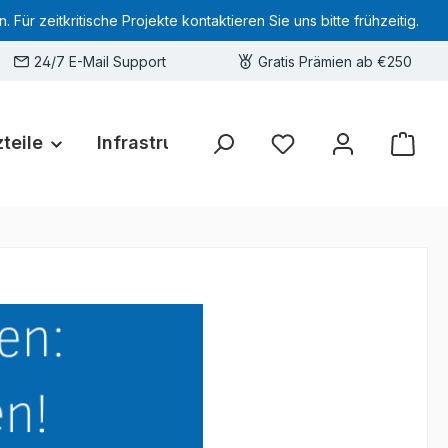
 zeitkritische Projekte kontaktieren Sie uns bitte frühzeitig.
24/7 E-Mail Support
Gratis Prämien ab €250
teile
Infrastruktur
Hardware-Deals
Sie haben 0 Produkte 