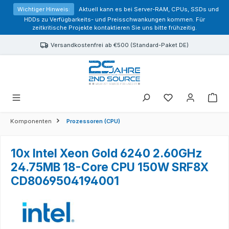
alt springen
Wichtiger Hinweis:
Aktuell kann es bei Server-RAM, CPUs, SSDs und
HDDs zu Verfügbarkeits- und Preisschwankungen kommen. Für
zeitkritische Projekte kontaktieren Sie uns bitte frühzeitig.
Versandkostenfrei ab €500 (Standard-Paket DE)
Sie haben 0 Prod
Komponenten
Prozessoren (CPU)
10x Intel Xeon Gold 6240 2.60GHz
24.75MB 18-Core CPU 150W SRF8X
CD8069504194001