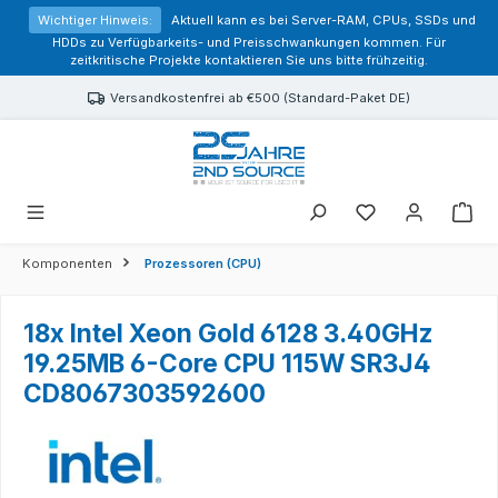
alt springen
Wichtiger Hinweis:
Aktuell kann es bei Server-RAM, CPUs, SSDs und
HDDs zu Verfügbarkeits- und Preisschwankungen kommen. Für
zeitkritische Projekte kontaktieren Sie uns bitte frühzeitig.
Versandkostenfrei ab €500 (Standard-Paket DE)
Sie haben 0 Prod
Komponenten
Prozessoren (CPU)
18x Intel Xeon Gold 6128 3.40GHz
19.25MB 6-Core CPU 115W SR3J4
CD8067303592600