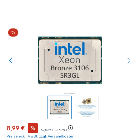
Bildergalerie überspringen
Rabatt
%
8,99 €
%
69,00 €
(-86.97%)
Preise exkl. MwSt. zzgl. Versandkosten