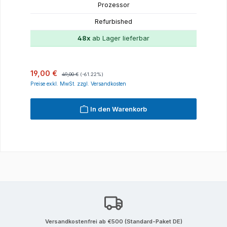
Prozessor
Refurbished
48x
ab Lager lieferbar
Verkaufspreis:
Regulärer Preis:
19,00 €
49,00 €
(-61.22%)
Preise exkl. MwSt. zzgl. Versandkosten
In den Warenkorb
Versandkostenfrei ab €500 (Standard-Paket DE)