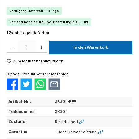
Verfügbar, Lieferzeit: 1-3 Tage
Versand noch heute – bei Bestellung bis 15 Uhr
17x
ab Lager lieferbar
Produkt Anzahl: Gib den gewünschten Wert ein oder benutze die Schaltflächen um die Anza
In den Warenkorb
Zum Merkzettel hinzufügen
Dieses Produkt weiterempfehlen:
Artikel-Nr.:
SR3GL-REF
Teilenummer:
SR3GL
Zustand:
Refurbished
Garantie:
1 Jahr Gewährleistung