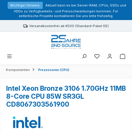
alt springen
Wichtiger Hinweis:
Aktuell kann es bei Server-RAM, CPUs, SSDs und
HDDs zu Verfügbarkeits- und Preisschwankungen kommen. Für
zeitkritische Projekte kontaktieren Sie uns bitte frühzeitig.
Versandkostenfrei ab €500 (Standard-Paket DE)
Sie haben 0 Prod
Komponenten
Prozessoren (CPU)
Intel Xeon Bronze 3106 1.70GHz 11MB
8-Core CPU 85W SR3GL
CD8067303561900