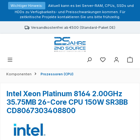
alt springen
Wichtiger Hinweis:
Aktuell kann es bei Server-RAM, CPUs, SSDs und
HDDs zu Verfügbarkeits- und Preisschwankungen kommen. Für
zeitkritische Projekte kontaktieren Sie uns bitte frühzeitig.
Versandkostenfrei ab €500 (Standard-Paket DE)
Sie haben 0 Prod
Komponenten
Prozessoren (CPU)
Intel Xeon Platinum 8164 2.00GHz
35.75MB 26-Core CPU 150W SR3BB
CD8067303408800