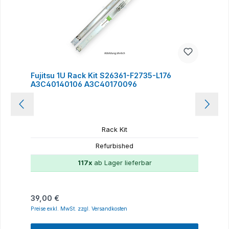
Fujitsu 1U Rack Kit S26361-F2735-L176
A3C40140106 A3C40170096
Rack Kit
Refurbished
117x
ab Lager lieferbar
Regulärer Preis:
39,00 €
Preise exkl. MwSt. zzgl. Versandkosten