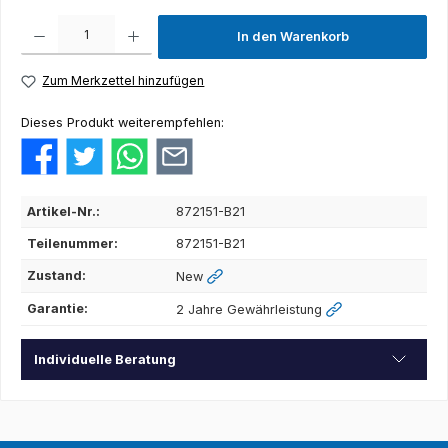
Produkt Anzahl: Gib den gewünschten Wert ein oder benutze die Schaltflächen um die Anza
In den Warenkorb
Zum Merkzettel hinzufügen
Dieses Produkt weiterempfehlen:
Artikel-Nr.:
872151-B21
Teilenummer:
872151-B21
Zustand:
New
Garantie:
2 Jahre Gewährleistung
Individuelle Beratung