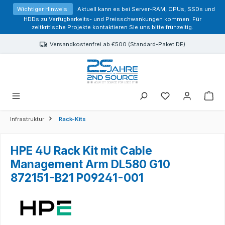
alt springen
Wichtiger Hinweis:
Aktuell kann es bei Server-RAM, CPUs, SSDs und
HDDs zu Verfügbarkeits- und Preisschwankungen kommen. Für
zeitkritische Projekte kontaktieren Sie uns bitte frühzeitig.
Versandkostenfrei ab €500 (Standard-Paket DE)
Sie haben 0 Prod
Infrastruktur
Rack-Kits
HPE 4U Rack Kit mit Cable
Management Arm DL580 G10
872151-B21 P09241-001