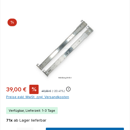
Bildergalerie überspringen
Rabatt
%
39,00 €
%
49,00 €
(-20.41%)
Preise exkl. MwSt. zzgl. Versandkosten
Verfügbar, Lieferzeit: 1-3 Tage
71x
ab Lager lieferbar
Produkt Anzahl: Gib den gewünschten Wert ein oder benutze die Schaltflächen um die Anza