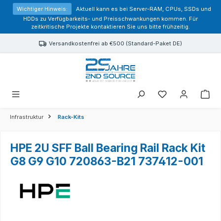
alt springen
Wichtiger Hinweis:
Aktuell kann es bei Server-RAM, CPUs, SSDs und
HDDs zu Verfügbarkeits- und Preisschwankungen kommen. Für
zeitkritische Projekte kontaktieren Sie uns bitte frühzeitig.
Versandkostenfrei ab €500 (Standard-Paket DE)
Sie haben 0 Prod
Infrastruktur
Rack-Kits
HPE 2U SFF Ball Bearing Rail Rack Kit
G8 G9 G10 720863-B21 737412-001