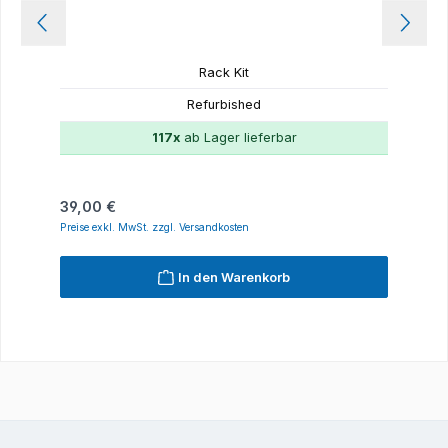
Rack Kit
Refurbished
117x
ab Lager lieferbar
Regulärer Preis:
39,00 €
Preise exkl. MwSt. zzgl. Versandkosten
In den Warenkorb