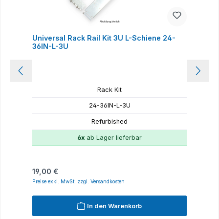
Universal Rack Rail Kit 3U L-Schiene 24-
H
36IN-L-3U
Rack Kit
24-36IN-L-3U
Refurbished
6x
ab Lager lieferbar
Regulärer Preis:
R
19,00 €
1
Preise exkl. MwSt. zzgl. Versandkosten
P
In den Warenkorb