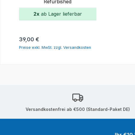
Refurbished
2x
ab Lager lieferbar
In den Warenkorb
Regulärer Preis:
39,00 €
Preise exkl. MwSt. zzgl. Versandkosten
Versandkostenfrei ab €500 (Standard-Paket DE)
Ihr €10