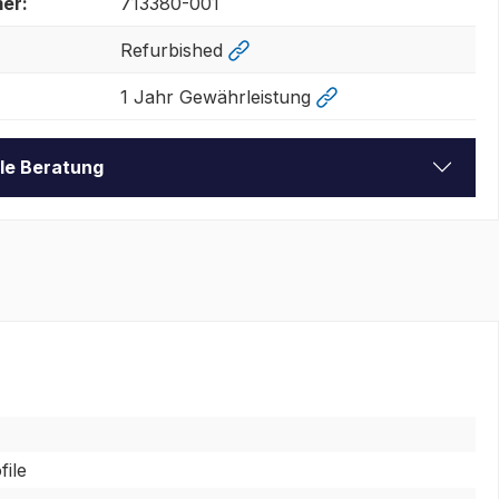
er:
713380-001
Refurbished
1 Jahr Gewährleistung
lle Beratung
ile