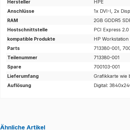
Hersteller
HPE
Anschlüsse
1x DVI-I, 2x Dis
RAM
2GB GDDR5 S
Hostschnittstelle
PCI Express 2.0
kompatible Produkte
HP Workstation
Parts
713380-001, 70
Teilenummer
713380-001
Spare
700103-001
Lieferumfang
Grafikkarte wie
Auflösung
Digital: 3840x
Ähnliche Artikel