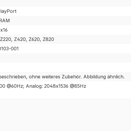
playPort
DRAM
 x16
 Z220, Z420, Z620, Z820
0103-001
 beschrieben, ohne weiteres Zubehör. Abbildung ähnlich.
2400 @60Hz; Analog: 2048x1536 @85Hz