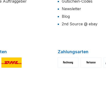
he Auftraggeber
Gutschein-Codes
Newsletter
Blog
2nd Source @ ebay
ten
Zahlungsarten
niertes Bild 1
Benutzerdefiniertes Bild 2
Benutzerdefiniertes Bild 1
Benutzerdefini
B