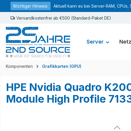
Wichtiger Hinweis:
Aktuell kann es bei Server-RAM, CPUs, 
springen
Zur Hauptnavigation springen
Versandkostenfrei ab €500 (Standard-Paket DE)
Server
Net
Komponenten
Grafikkarten (GPU)
HPE Nvidia Quadro K20
Module High Profile 71