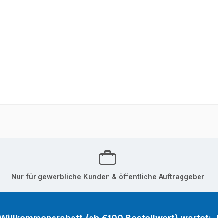
Nur für gewerbliche Kunden & öffentliche Auftraggeber
 Willkommensrabatt (ab €100 Bestellwert) wartet: J