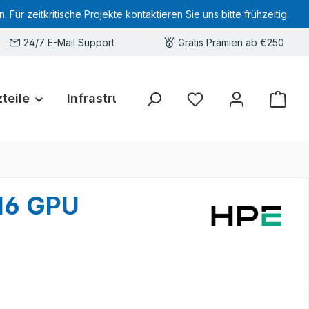
 zeitkritische Projekte kontaktieren Sie uns bitte frühzeitig.
24/7 E-Mail Support
Gratis Prämien ab €250
teile
Infrastruktur
Hardware-Deals
Sie haben 0 Produkte 
16 GPU