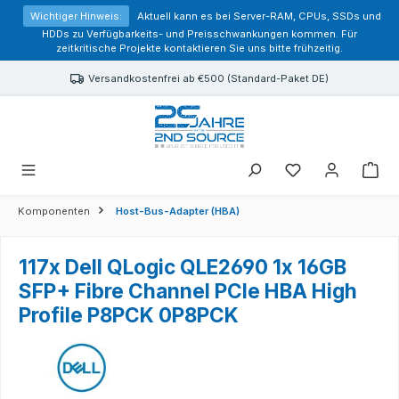
alt springen
Wichtiger Hinweis:
Aktuell kann es bei Server-RAM, CPUs, SSDs und
HDDs zu Verfügbarkeits- und Preisschwankungen kommen. Für
zeitkritische Projekte kontaktieren Sie uns bitte frühzeitig.
Versandkostenfrei ab €500 (Standard-Paket DE)
Sie haben 0 Prod
Komponenten
Host-Bus-Adapter (HBA)
117x Dell QLogic QLE2690 1x 16GB
SFP+ Fibre Channel PCIe HBA High
Profile P8PCK 0P8PCK