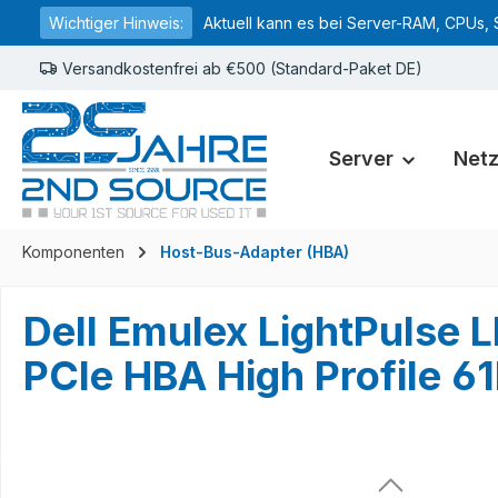
Wichtiger Hinweis:
Aktuell kann es bei Server-RAM, CPUs, 
springen
Zur Hauptnavigation springen
Versandkostenfrei ab €500 (Standard-Paket DE)
Server
Net
Komponenten
Host-Bus-Adapter (HBA)
Dell Emulex LightPulse 
PCIe HBA High Profile