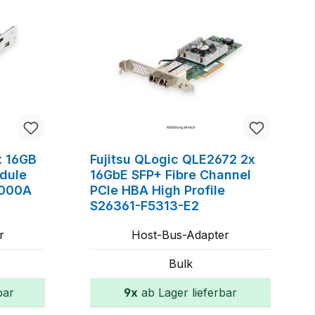
x 16GB
Fujitsu QLogic QLE2672 2x
dule
16GbE SFP+ Fibre Channel
-000A
PCIe HBA High Profile
S26361-F5313-E2
r
Host-Bus-Adapter
Bulk
bar
9x
ab Lager lieferbar