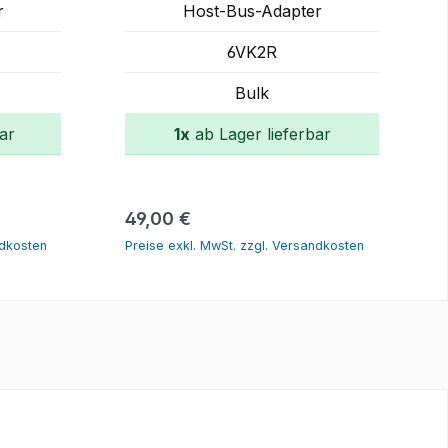
r
Host-Bus-Adapter
6VK2R
Bulk
ar
1x
ab Lager lieferbar
rb
In den Warenkorb
Regulärer Preis:
49,00 €
ndkosten
Preise exkl. MwSt. zzgl. Versandkosten