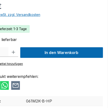
€
MwSt. zzgl. Versandkosten
eferzeit: 1-3 Tage
lieferbar
 Gib den gewünschten Wert ein oder benutze die Schaltflächen um die Anzah
In den Warenkorb
ttel hinzufügen
ukt weiterempfehlen:
:
061M2K-B-HP