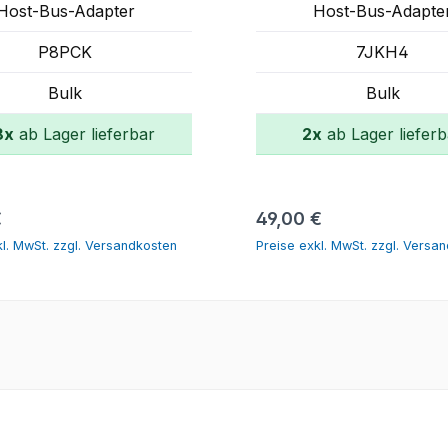
Host-Bus-Adapter
Host-Bus-Adapte
P8PCK
7JKH4
Bulk
Bulk
8x
ab Lager lieferbar
2x
ab Lager lieferb
In den Warenkorb
In den Warenko
er Preis:
Regulärer Preis:
€
49,00 €
kl. MwSt. zzgl. Versandkosten
Preise exkl. MwSt. zzgl. Versa