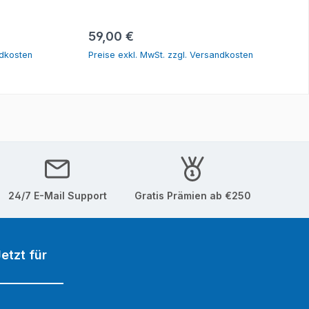
orb
In den Warenkorb
Regulärer Preis:
59,00 €
ndkosten
Preise exkl. MwSt. zzgl. Versandkosten
24/7 E-Mail Support
Gratis Prämien ab €250
etzt für