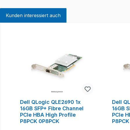
Kunden interessiert auch
Produktgalerie überspringen
Dell QLogic QLE2690 1x
Dell Q
16GB SFP+ Fibre Channel
16GB S
PCIe HBA High Profile
PCIe H
P8PCK 0P8PCK
P8PCK