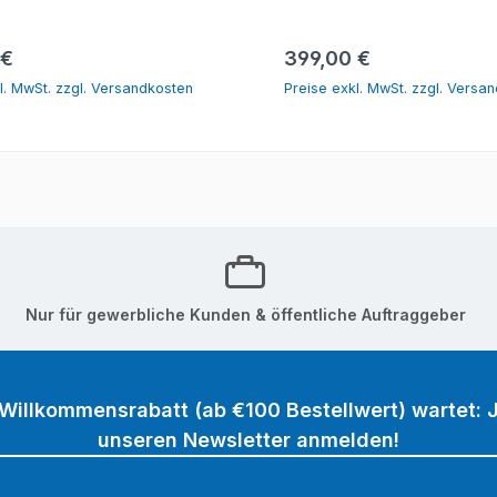
In den Warenkorb
In den Warenk
r Preis:
Regulärer Preis:
 €
399,00 €
l. MwSt. zzgl. Versandkosten
Preise exkl. MwSt. zzgl. Versa
Nur für gewerbliche Kunden & öffentliche Auftraggeber
 Willkommensrabatt (ab €100 Bestellwert) wartet: J
unseren Newsletter anmelden!