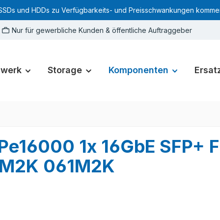
SSDs und HDDs zu Verfügbarkeits- und Preisschwankungen kommen. Für
Nur für gewerbliche Kunden & öffentliche Auftraggeber
zwerk
Storage
Komponenten
Ersatz
LPe16000 1x 16GbE SFP+ F
 61M2K 061M2K