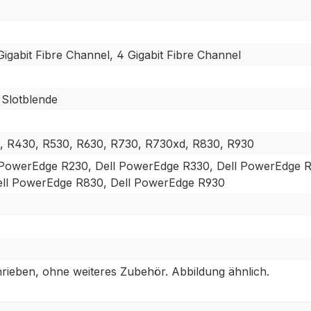
Gigabit Fibre Channel, 4 Gigabit Fibre Channel
 Slotblende
, R430, R530, R630, R730, R730xd, R830, R930
 PowerEdge R230, Dell PowerEdge R330, Dell PowerEdge 
ll PowerEdge R830, Dell PowerEdge R930
rieben, ohne weiteres Zubehör. Abbildung ähnlich.