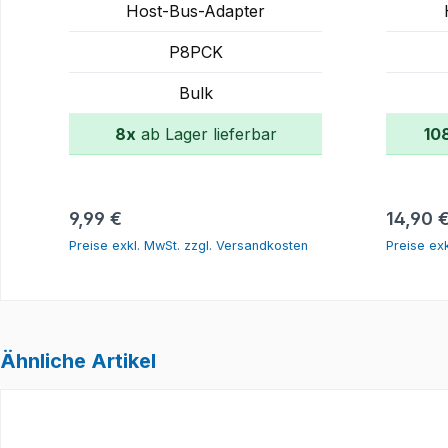
Host-Bus-Adapter
P8PCK
Bulk
8x
ab Lager lieferbar
10
In den Warenkorb
Regulärer Preis:
Regulär
9,99 €
14,90 
Preise exkl. MwSt. zzgl. Versandkosten
Preise ex
Ähnliche Artikel
Produktgalerie überspringen