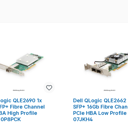
Logic QLE2690 1x
Dell QLogic QLE2662
FP+ Fibre Channel
SFP+ 16Gb Fibre Chan
BA High Profile
PCIe HBA Low Profile
 0P8PCK
07JKH4