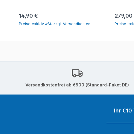
In den Warenkorb
Regulärer Preis:
Reguläre
14,90 €
279,00
Preise exkl. MwSt. zzgl. Versandkosten
Preise exk
Versandkostenfrei ab €500 (Standard-Paket DE)
Ihr €10