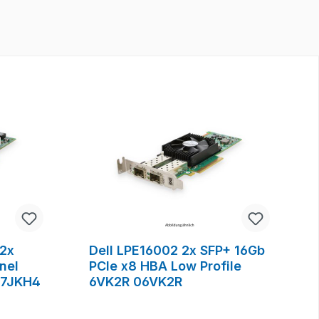
 2x
Dell LPE16002 2x SFP+ 16Gb
nel
PCIe x8 HBA Low Profile
 7JKH4
6VK2R 06VK2R