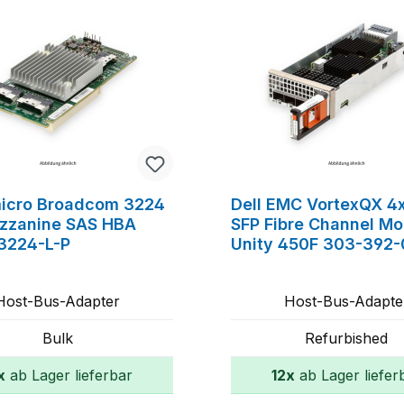
icro Broadcom 3224
Dell EMC VortexQX 4
zzanine SAS HBA
SFP Fibre Channel Mo
3224-L-P
Unity 450F 303-392
Host-Bus-Adapter
Host-Bus-Adapte
Bulk
Refurbished
x
ab Lager lieferbar
12x
ab Lager liefer