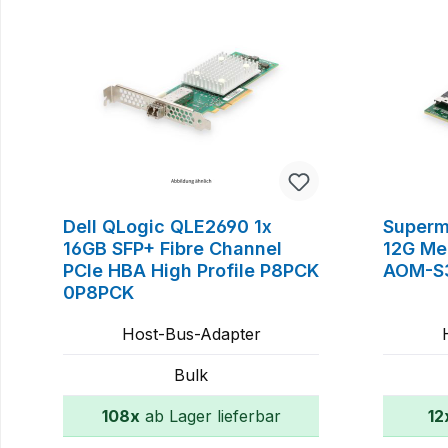
Dell QLogic QLE2690 1x
Superm
16GB SFP+ Fibre Channel
12G Me
PCIe HBA High Profile P8PCK
AOM-S
0P8PCK
Host-Bus-Adapter
Bulk
108x
ab Lager lieferbar
12