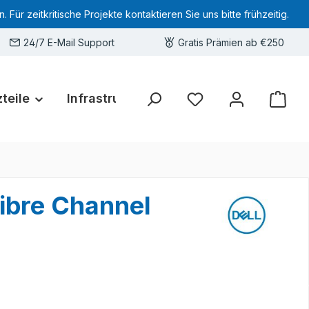
 zeitkritische Projekte kontaktieren Sie uns bitte frühzeitig.
24/7 E-Mail Support
Gratis Prämien ab €250
teile
Infrastruktur
Hardware-Deals
Sie haben 0 Produkte 
ibre Channel