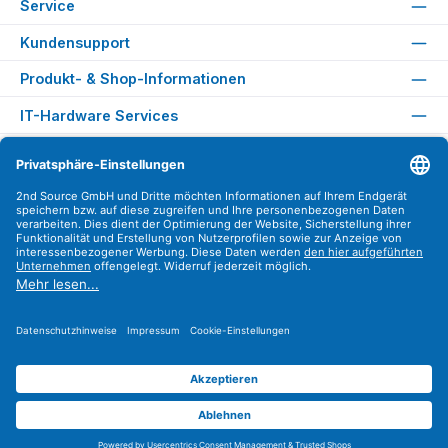
Service
Kundensupport
Produkt- & Shop-Informationen
IT-Hardware Services
Rechtliches
Versandarten
Zahlungsarten
Sicher Einkaufen
Find us on
Instagram
YouTube
WhatsApp
LinkedIn
Xing
Alle Preise exkl. gesetzl. Mehrwertsteuer zzgl.
Versandkosten
.
© 2026 2nd Source GmbH - Alle Rechte vorbehalten. Theme by
ThemeWare®