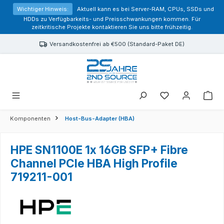
alt springen
Wichtiger Hinweis:
Aktuell kann es bei Server-RAM, CPUs, SSDs und
HDDs zu Verfügbarkeits- und Preisschwankungen kommen. Für
zeitkritische Projekte kontaktieren Sie uns bitte frühzeitig.
Versandkostenfrei ab €500 (Standard-Paket DE)
Sie haben 0 Prod
Komponenten
Host-Bus-Adapter (HBA)
HPE SN1100E 1x 16GB SFP+ Fibre
Channel PCIe HBA High Profile
719211-001