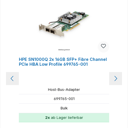
HPE SN1000Q 2x 16GB SFP+ Fibre Channel
H
PCIe HBA Low Profile 699765-001
P
Host-Bus-Adapter
699765-001
Bulk
2x
ab Lager lieferbar