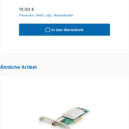
Regulärer Preis:
R
19,00 €
2
Preise exkl. MwSt. zzgl. Versandkosten
P
In den Warenkorb
Ähnliche Artikel
Produktgalerie überspringen