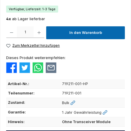
Verfügbar, Lieferzeit: 1-3 Tage
4x
ab Lager lieferbar
Produkt Anzahl: Gib den gewünschten Wert ein oder benutze die Schaltflächen um die Anza
In den Warenkorb
Zum Merkzettel hinzufügen
Dieses Produkt weiterempfehlen:
Artikel-Nr.:
719211-001-HP
Teilenummer:
719211-001
Zustand:
Bulk
Garantie:
1 Jahr Gewährleistung
Hinweis:
Ohne Transceiver Module