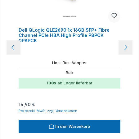
Dell QLogic QLE2690 1x 16GB SFP+ Fibre
Channel PCIe HBA High Profile P8PCK
0P8PCK
Host-Bus-Adapter
Bulk
108x
ab Lager lieferbar
Regulärer Preis:
14,90 €
Preise exkl. MwSt. zzgl. Versandkosten
In den Warenkorb